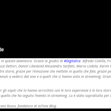
o in questa avventura. Grazie ai giudici di
‪#‎Digitalicx
: Alfredo Colella, 
uca Dettori, Daniel Libeskind Alessandro Sarfatti, Marco Lodola, Karim R
e storie, grazie per l’emozione che mettete in quello che fate, grazie per 
 venuti a vederci dal vivo e a quelli che ci hanno visto in streaming. Gra
gli ospiti che lo hanno arricchito con le loro esperienze e le loro stori
i quello che ha seguito l’evento in streaming. Lo é stato soprattutto pe
ranz Russo, fondatore di InTime Blog.