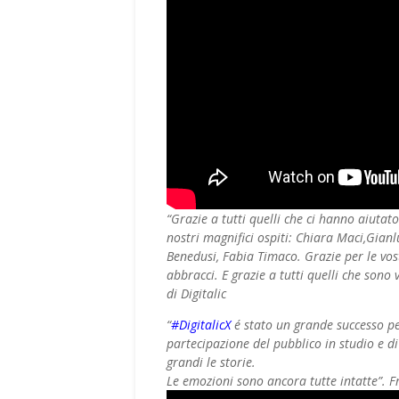
“Grazie a tutti quelli che ci hanno aiutat
nostri magnifici ospiti: Chiara Maci,Gianl
Benedusi, Fabia Timaco. Grazie per le vostr
abbracci. E grazie a tutti quelli che sono
di Digitalic
“
‪#‎DigitalicX
é stato un grande successo per 
partecipazione del pubblico in studio e d
grandi le storie.
Le emozioni sono ancora tutte intatte”. F