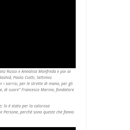
Franz Russo e Annalisa Monfreda e poi ai
ashid, Paolo Ciotti, Settimio
i sorrisi, per le strette di mano, per gli
zie, di cuore” Francesco Marino, fondatore
e; lo é stato per la calorosa
r le Persone, perché sono queste che fanno