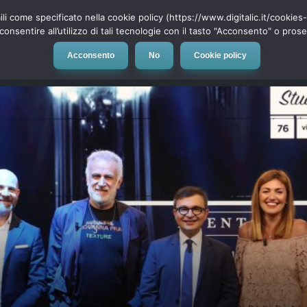
ili come specificato nella cookie policy (https://www.digitalic.it/cookie
cconsentire all’utilizzo di tali tecnologie con il tasto "Acconsento" o pro
Acconsento
No
Cookie policy
evice
Social Network
App
Automotive
Tech-News