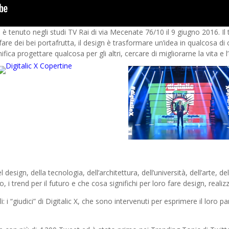
i è tenuto negli studi TV Rai di via Mecenate 76/10 il 9 giugno 2016. I
are dei bei portafrutta, il design è trasformare un’idea in qualcosa di 
nifica progettare qualcosa per gli altri, cercare di migliorarne la vita e 
 design, della tecnologia, dell’architettura, dell’università, dell’arte, 
 i trend per il futuro e che cosa significhi per loro fare design, realiz
 i “giudici” di Digitalic X, che sono intervenuti per esprimere il loro pa