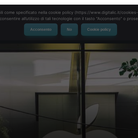
ili come specificato nella cookie policy (https://www.digitalic.it/cookie
cconsentire all’utilizzo di tali tecnologie con il tasto "Acconsento" o pro
Acconsento
No
Cookie policy
evice
Social Network
App
Automotive
Tech-News