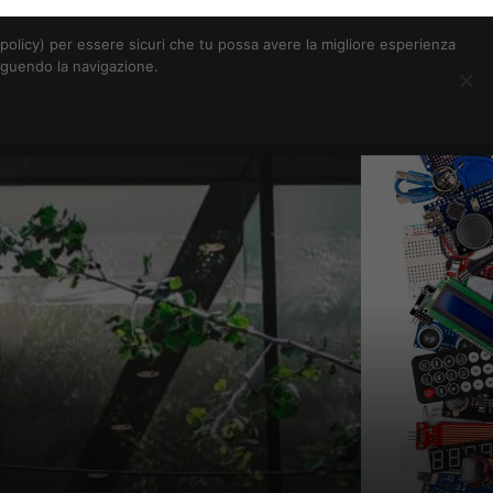
Chi siamo
Contatti
Pubblicità
s-policy) per essere sicuri che tu possa avere la migliore esperienza
seguendo la navigazione.
Eventi Digitalic
Cerca