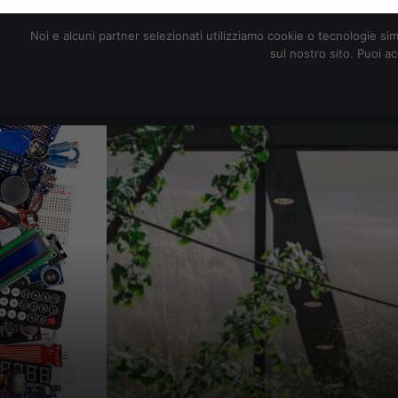
redazione@digitalic.it
Noi e alcuni partner selezionati utilizziamo cookie o tecnologie sim
sul nostro sito. Puoi a
Hardware & Software
D