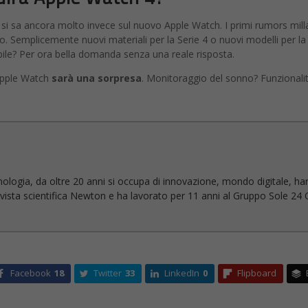
 si sa ancora molto invece sul nuovo Apple Watch. I primi rumors mil
io. Semplicemente nuovi materiali per la Serie 4 o nuovi modelli per l
abile? Per ora bella domanda senza una reale risposta.
 Apple Watch
sarà una sorpresa
. Monitoraggio del sonno? Funzionalit
nologia, da oltre 20 anni si occupa di innovazione, mondo digitale, ha
 rivista scientifica Newton e ha lavorato per 11 anni al Gruppo Sole 24 O
Facebook
18
Twitter
33
LinkedIn
0
Flipboard