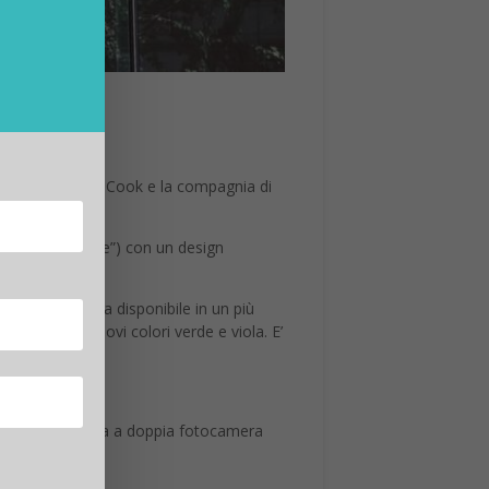
ne XR
vo iPhone
. Tim Cook e la compagnia di
o “nuovo iPhone”) con un design
i – e sarà ancora disponibile in un più
o, rosso e i nuovi colori verde e viola. E’
S 13.
sitivo un sistema a doppia fotocamera