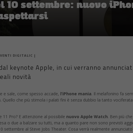
l 10 settembre: nuovo iPho
aspettarsi
EVENTI DIGITALIC
|
al keynote Apple, in cui verranno annunciati
eali novità
bre e sale, come spesso accade,
l’iPhone mania
. Il melafonino fa se
Quello che più stimola i palati fini è senza dubbio la tanto vociferat
 11 Pro? E attenzione al possibile
nuovo Apple Watch
. Ben più che
resa o due a balzare su tutti, ma a quanto pare non sono previsti a
 10 settembre al Steve Jobs Theater. Cosa verrà realmente annunciato