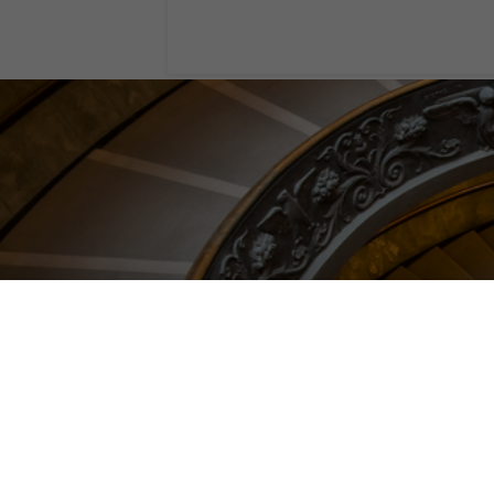
I migliori musei
non perdere