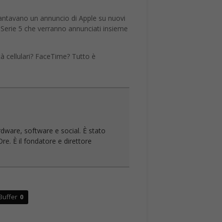
lantavano un annuncio di Apple su nuovi
a Serie 5 che verranno annunciati insieme
à cellulari? FaceTime? Tutto è
rdware, software e social. È stato
re. È il fondatore e direttore
Buffer
0