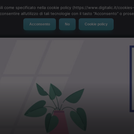
ili come specificato nella cookie policy (https://www.digitalic.it/cookie
cconsentire all’utilizzo di tali tecnologie con il tasto "Acconsento" o pro
Acconsento
No
Cookie policy
evice
Social Network
App
Automotive
Tech-News