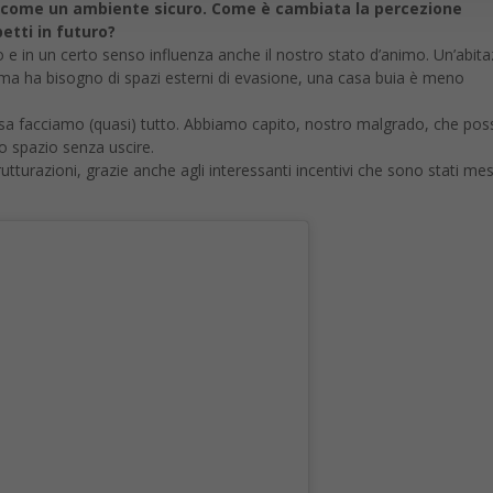
ta come un ambiente sicuro. Come è cambiata la percezione
petti in futuro?
o e in un certo senso influenza anche il nostro stato d’animo. Un’abit
sima ha bisogno di spazi esterni di evasione, una casa buia è meno
casa facciamo (quasi) tutto. Abbiamo capito, nostro malgrado, che po
o spazio senza uscire.
rutturazioni, grazie anche agli interessanti incentivi che sono stati mes