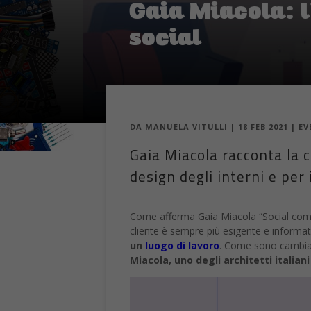
Gaia Miacola: l
social
DA
MANUELA VITULLI
|
18 FEB 2021
|
EV
Gaia Miacola racconta la ca
design degli interni e per 
Come afferma Gaia Miacola “Social come Pi
cliente è sempre più esigente e informat
un
luogo di lavoro
. Come sono cambia
Miacola, uno degli architetti italiani