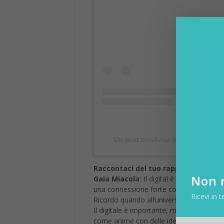
Un post condiviso da Gaia Miacola
Raccontaci del tuo rapporto col mon
Gaia Miacola:
Il digital è ormai parte d
Non r
una connessione forte con la dimensione
Ricevi in t
Ricordo quando all’università, al terzo a
Il digitale è importante, ma non dobbia
come anime con delle idee e forti emozi