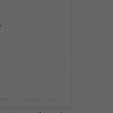
m
 Architetto (@gaia_miacola_architetto)
non può mancare oggi in una casa?