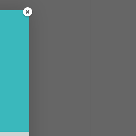
eale ha
,