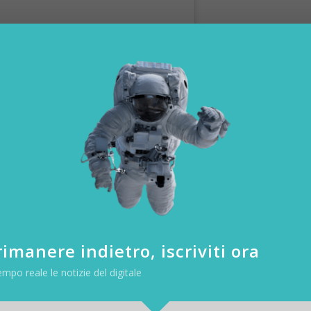
 Architetto (@gaia_miacola_architetto)
do del digital. Com’era, com’è oggi e come sarà in futuro?
i noi. Me ne accorgo con i miei figli, con il mio lavoro: la dimensione r
imanere indietro, iscriviti ora
 virtuale.
empo reale le notizie del digitale
nno di Architettura, seguii per la prima volta un corso base di Autocad.
mo mai dimenticare che dietro lo schermo ci siamo noi, come persone
oni.