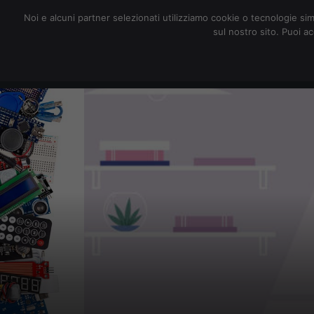
redazione@digitalic.it
Noi e alcuni partner selezionati utilizziamo cookie o tecnologie sim
sul nostro sito. Puoi a
Hardware & Software
D