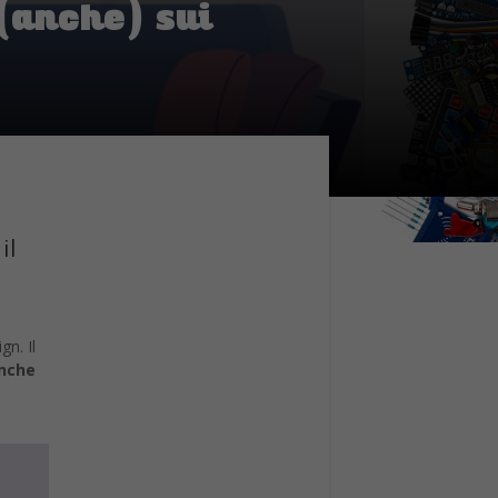
 (anche) sui
il
gn. Il
anche