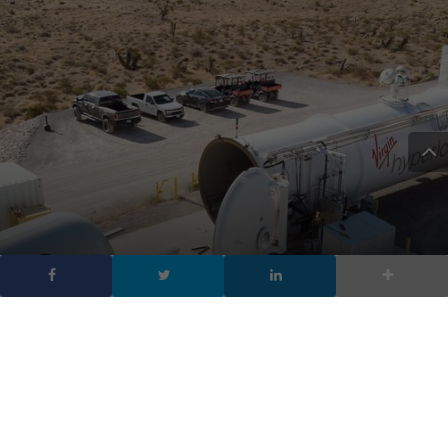
Virgin Hyperloop, il treno
supersonico al test con
passeggeri umani