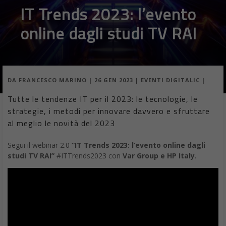
DA
FRANCESCO MARINO
|
15 MAG 2022
|
APP
,
HARDWARE &
SOFTWARE
|
Ecco una raccolta delle App indispensabili per Android;
la lista delle migliori e più utili app per Android che
Google Play Store ha da offrire.
Se possiedi uno smartphone Android, ci sono alcune app
indispensabili per Android; per sincronizzare i tuoi file, guardare
film, tracciare i tuoi schemi di sonno, stare al passo con le
letture e altro ancora. Dopo aver proposto una lista delle
migliori app gratis utili da installare
, ecco una raccolta dedicata
al mondo Android. Di seguito una lista delle migliori e più utili
app per Android che Google Play Store ha da offrire, le app
consigliate per Android, anzi quelle essenziali.