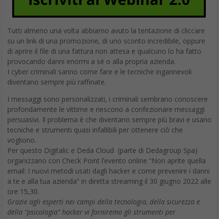
sfondo dell’immagine, questo è lo strumento che fa per voi. È
intuitivo e facile da usare. Verificate voi stessi visitando
it.depositphotos.com/bgremover.html
direttamente nel
vostro browser Android. È sufficiente caricare il file
dell’immagine e lo sfondo verrà rimosso automaticamente.
Questo strumento non deve essere scaricato sullo smartphone.
È possibile utilizzarlo direttamente nel browser. Tuttavia, alcuni
di questi siti web richiedono la registrazione per scaricare
l’immagine modificata.”