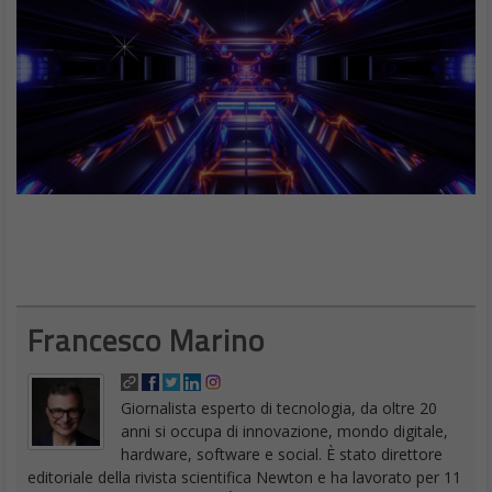
gratis.
App indispensabili per Android: Snapseed
4. VLC Player
I dispositivi Android possono riprodurre
film e musica
fin da
subito, ma vale comunque la pena di integrare le app predefinite
con VLC Player. Pensala come un’app all-in-one su cui fare
affidamento per qualsiasi carico di riproduzione multimediale.
VLC Player
è in grado di gestire praticamente tutti i formati di file