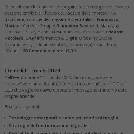
sincronizzarli sul laptop.
C’è anche un aspetto negativo, il piano Dropbox gratuito offre
solo 2 GB di spazio di archiviazione. Tuttavia, se hai bisogno di
più spazio, i piani premium si pagano su base mensile e offrono
1 TB di spazio di archiviazione. Sicuramente una delle app
indispensabili per Android.
App indispensabili per Android: dropbox
2. Pocket