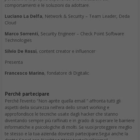
App indispensabili per Android: CamScanner
8. IFTTT
IFTTT, o If This Then That
, collega tra loro diverse app: quando
un trigger si verifica in un servizio (“se questo”), un’azione
conseguente genera un altro evento (“then that”). È possibile
integrare una serie di programmi, inclusi social media, app web,
dispositivi hardware, servizi online, piattaforme smart home e
altro ancora.
L’app funziona particolarmente bene con un dispositivo Android:
si può usarla per cambiare lo sfondo del telefono ogni giorno,
eseguire il backup dei messaggi SMS per e-mail, postare su più
social network allo stesso tempo o spegnere il Wi-Fi quando si
esce da casa. Questa è solo un’idea di ciò che è possibile fare
con IFTTT, che presenta molte più funzionalità da esplorare. Le
grandi possibilità di personalizzazione la fanno entrare di diritto
tra le app indispensabili per Android.