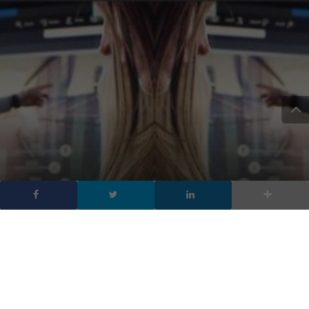
App indispensabili per Android: IFTTT
9. Nova Launcher
Su Android, si può personalizzare l’
aspetto pixel per pixel i
n
un modo che non è possibile fare con gli iPhone. In particolare,
le app di avvio, come l’eccellente
Nova Launcher
, consentono di
ricreare completamente il design di Android, modificando tutto,
dal layout della schermata iniziale ai dettagli delle singole icone
delle app.
Una volta installato Nova Launcher sul telefono, consente di
aggiungere più icone alla schermata iniziale, modificarne le
dimensioni, modificare le impostazioni del testo e delle