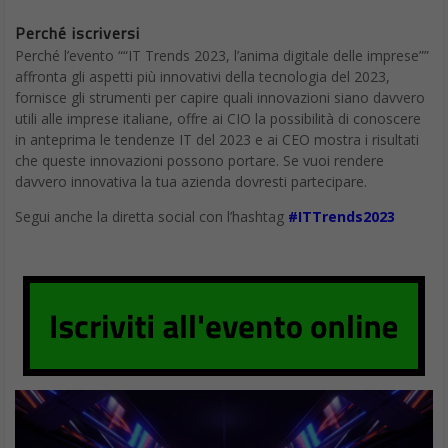
App indispensabili per Android: Pocket
3. Snapseed
Si trovano molte app Android per il fotoritocco, ma
Snapseed
è
davvero ottima. Dà accesso a quasi tutti gli strumenti di
ottimizzazione delle immagini a cui si può pensare, aiutando a
fare tutto, dalla regolazione dei colori alla rimozione degli
oggetti. Si possono fare lavori intensivi, modificando gli effetti a
un livello molto fine, o semplicemente utilizzare alcuni filtri in
pochi secondi. Nonostante la ricchezza di funzionalità, Snapseed
e i suoi strumenti rimangono semplici da usare, per questo le
spetta un osto tra le
App Android indispensabili
.
Originariamente un’app indipendente, Snapseed è ora sviluppata
da Google. Come molte app del gigante della tecnologia, è