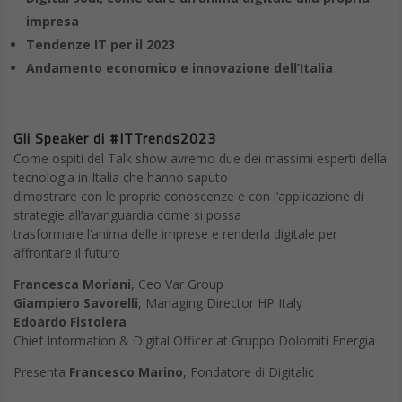
Non hai mai abbastanza tempo per aggiornarti su tutti quegli
articoli online da leggere? Invece di lasciare proliferare le schede
aperte, Pocket consente di
salvare gli articoli da qualsiasi
browser
, che si tratti di computer, tablet o telefono. Ed è, poi,
possibile leggere questi articoli a piacimento sull’app per
Android. Puoi anche sincronizzare gli elementi in modo che
siano accessibili quando sei offline; inoltre, Pocket elimina tutte
le pubblicità e le altre distrazioni dalle pagine web per offrire
un’esperienza di lettura pulita e semplice per gli occhi.
Funzioni extra, come ricerca avanzata e auto tagging,
richiedono un abbonamento premium su base mensile, ma
presenta anche il vantaggio di rimuovere gli annunci dall’app.
Sicuramente va tra le
App Android consigliate
.