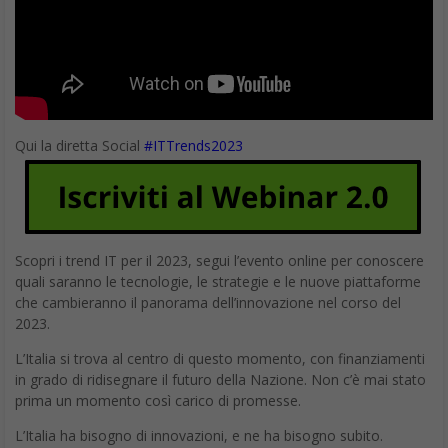
App indispensabili per Android
12 App indispensabili per Android
1. Dropbox
Dropbox
rimane la
migliore app Android per sincronizzare
senza problemi file da e verso i dispositivi portatili. Funziona su
tutto: il web, Windows, macOS, iOS e, ovviamente, Android, il
che significa che non dovrai mai ritrovarti senza poter accedere
a un file importante. Puoi utilizzare Dropbox per eseguire
automaticamente il backup di foto e video sul Cloud, mantenere
con te quell’importante set di PDF o prendere appunti e