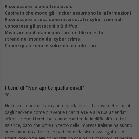
Migliori App per Android: Depositphotos Background Remover
7. CamScanner
Un buono
scanner
è ormai un’App indispensabile per Android.
Diverse app consentono di utilizzare la fotocamera del telefono
per digitalizzare documenti cartacei, ma pochi sono così efficaci
e potenti come
CamScanner.
Può ritagliare e migliorare le
immagini in pochi secondi, fornendo un documento digitale ben
allineato e facile da leggere, anche quando la fotocamera del
telefono non è la migliore disponibile. È possibile unire i
documenti insieme, aggiungere le proprie annotazioni e quindi
condividere il risultato come PDF o JPG.