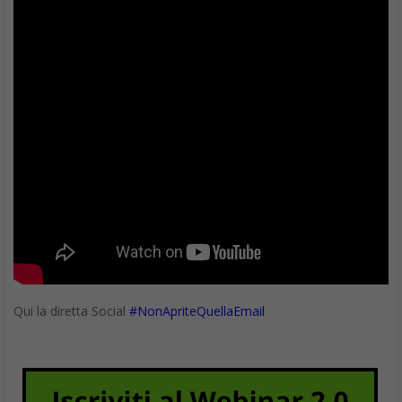
App indispensabili per Android: Swiftkey
6. Background Eraser di
Depositphotos
Anche piccoli dettagli in una foto possono fare una grande
differenza! Un oggetto superfluo può attirare un’attenzione
inutile e può persino rovinare l’impressione di una foto
originariamente buona. È qui che entra in gioco il fotoritocco,
nel modo più semplice possibile. Non è necessario conoscere
programmi complicati come Adobe Photoshop per poter
ritagliare una foto su Android. Esistono strumenti come The
Background Eraser di Depositphotos che possono essere
utilizzati per modificare le immagini in modo rapido ed efficace.
Se si desidera rimuovere un’ampia parte della foto o l’intero