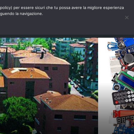
Chi siamo
Contatti
Pubblicità
s-policy) per essere sicuri che tu possa avere la migliore esperienza
seguendo la navigazione.
Eventi Digitalic
Cerca