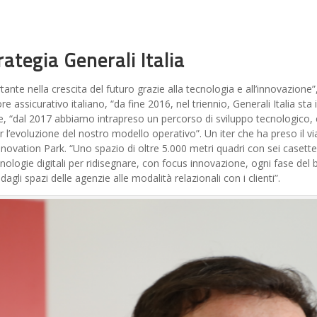
rategia Generali Italia
ante nella crescita del futuro grazie alla tecnologia e all’innovazione
ore assicurativo italiano, “da fine 2016, nel triennio, Generali Italia st
are, “dal 2017 abbiamo intrapreso un percorso di sviluppo tecnologico,
’evoluzione del nostro modello operativo”. Un iter che ha preso il via
nnovation Park. “Uno spazio di oltre 5.000 metri quadri con sei casett
cnologie digitali per ridisegnare, con focus innovazione, ogni fase del 
agli spazi delle agenzie alle modalità relazionali con i clienti”.