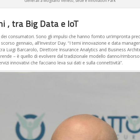
Generali a Mogliano Veneto, sede e Innovation Park
i , tra Big Data e IoT
le dei consumatori. Sono gli impulsi che hanno fornito un’impronta prec
o scorso gennaio, all’Investor Day. “I temi innovazione e data managem
ustra Luigi Barcarolo, Direttore Insurance Analytics and Business Archit
iprende – è quello di evolvere dal tradizionale modello danno/rimbors
izi innovativi che facciano leva sui dati e sulla connettività”.