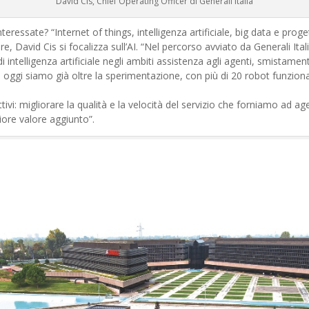
David Cis, Chief Operating Officer di Generali Italia
teressate? “Internet of things, intelligenza artificiale, big data e proge
are, David Cis si focalizza sull’AI. “Nel percorso avviato da Generali Ita
i intelligenza artificiale negli ambiti assistenza agli agenti, smistamen
. Ad oggi siamo già oltre la sperimentazione, con più di 20 robot funz
i: migliorare la qualità e la velocità del servizio che forniamo ad agent
ore valore aggiunto”.