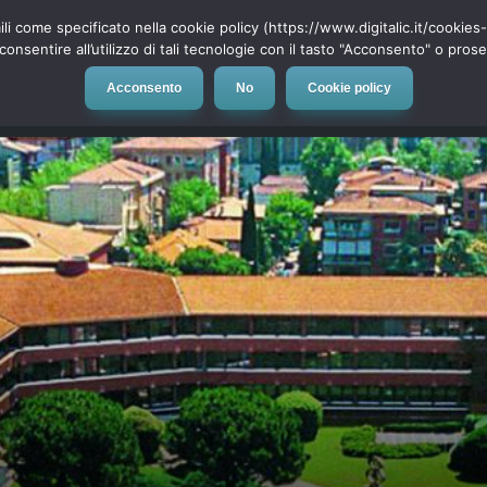
ili come specificato nella cookie policy (https://www.digitalic.it/cookie
cconsentire all’utilizzo di tali tecnologie con il tasto "Acconsento" o pro
Acconsento
No
Cookie policy
evice
Social Network
App
Automotive
Tech-News