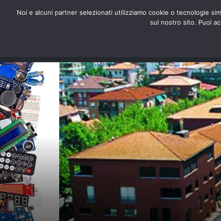
redazione@digitalic.it
Noi e alcuni partner selezionati utilizziamo cookie o tecnologie sim
sul nostro sito. Puoi a
Hardware & Software
D