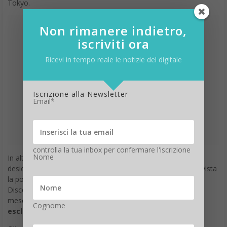
Tokyo.
Non rimanere indietro,
iscriviti ora
Ricevi in tempo reale le notizie del digitale
Iscrizione alla Newsletter
Email*
controlla la tua inbox per confermare l'iscrizione
Nome
In alternativa, per tutti gli utenti Amazon Prime Video che
desiderano seguire le Olimpiadi di Tokyo in streaming è prevista
la possibilità di sottoscrivere l’abbonamento al canale
Discovery+ al prezzo normalmente proposto di 3,99 euro al
mese o 7,99 euro al mese con
i contenuti Eurosport
Cognome
esclusivi
.