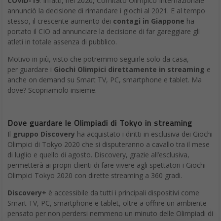
COVID-19
. Infatti, nel 2020, Comitato Olimpico Internazionale
annunciò la decisione di rimandare i giochi al 2021. E al tempo
stesso, il crescente aumento dei
contagi in Giappone
ha
portato il CIO ad annunciare la decisione di far gareggiare gli
atleti in totale assenza di pubblico.
Motivo in più, visto che potremmo seguirle solo da casa,
per guardare i
Giochi Olimpici direttamente in streaming
e
anche on demand su Smart TV, PC, smartphone e tablet. Ma
dove? Scopriamolo insieme.
Dove guardare le Olimpiadi di Tokyo in streaming
Il
gruppo Discovery
ha acquistato i diritti in esclusiva dei Giochi
Olimpici di Tokyo 2020 che si disputeranno a cavallo tra il mese
di luglio e quello di agosto. Discovery, grazie all’esclusiva,
permetterà ai propri clienti di fare vivere agli spettatori i Giochi
Olimpici Tokyo 2020 con dirette streaming a 360 gradi.
Discovery+
è accessibile da tutti i principali dispositivi come
Smart TV, PC, smartphone e tablet, oltre a offrire un ambiente
pensato per non perdersi nemmeno un minuto delle Olimpiadi di