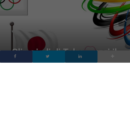
Olimpiadi di Tokyo: oggi il
via ai Giochi ma
attenzione alla truffe in
rete
DA
FRANCESCO MARINO
|
23 LUG 2021
|
CYBER SECURITY
,
TECH-NEWS
|
Gli eventi ai Giochi olimpici si svolgeranno senza