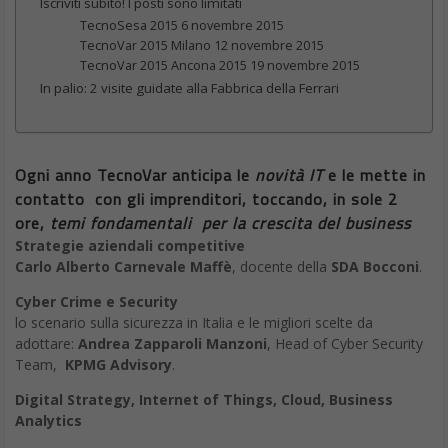
Iscriviti subito! I posti sono limitati
TecnoSesa 2015 6 novembre 2015
TecnoVar 2015 Milano 12 novembre 2015
TecnoVar 2015 Ancona 2015 19 novembre 2015
In palio: 2 visite guidate alla Fabbrica della Ferrari
Ogni anno
TecnoVar anticipa le
novità IT
e le mette in
contatto con gli imprenditori, toccando, in sole 2
ore,
temi fondamentali per la crescita del business
Strategie aziendali competitive
Carlo Alberto Carnevale Maffè
, docente della
SDA Bocconi
.
Cyber Crime e Security
lo scenario sulla sicurezza in Italia e le migliori scelte da
adottare:
Andrea Zapparoli Manzoni
, Head of Cyber Security
Team,
KPMG Advisory
.
Digital Strategy, Internet of Things, Cloud, Business
Analytics