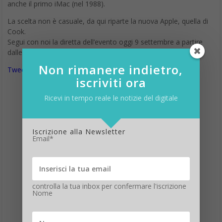
anche il primo iMac (nel 1988).
La scelta non è casuale, da qui riparte la nuova Apple, quella di
Cook.
Segui con noi la diretta dell’evento oggi 9 settembre a partire
dalle 19.00
Non rimanere indietro,
Tweets di @DigitalicMag
iscriviti ora
Ricevi in tempo reale le notizie del digitale
Iscrizione alla Newsletter
Email*
controlla la tua inbox per confermare l'iscrizione
Nome