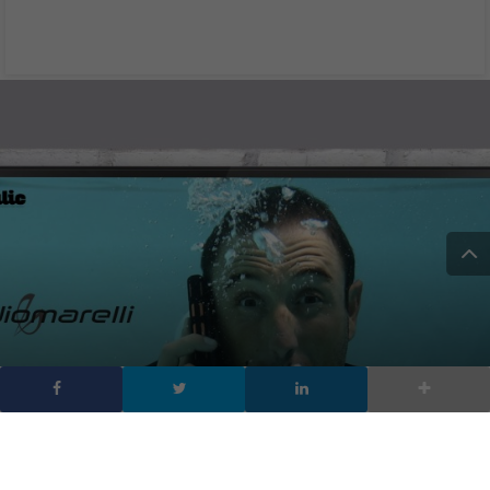
Radiomarelli Extreme:
funziona anche