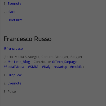
1)
Evernote
2)
Slack
3)
Hootsuite
Francesco Russo
@franzrusso
(Social Media Strategist, Content Manager, Blogger
at
@InTime_Blog
– Contributor
@Tech_fanpage
–
#SocialMedia
–
#SMM
–
#Italy
–
#startup
–
#mobile
)
1)
DropBox
2)
Evernote
3) Pulse