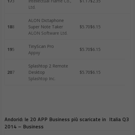
17
3
Intellectual Flame Co.,
$1.17$2.35
Ltd.
ALON Dictaphone
18
8
Super Note Taker
$5.70$6.15
ALON Software Ltd.
TinyScan Pro
19
5
$5.70$6.15
Appxy
Splashtop 2 Remote
20
7
Desktop
$5.70$6.15
Splashtop Inc.
Andorid: le 20 APP Business più scaricate in Italia Q3
2014 – Business