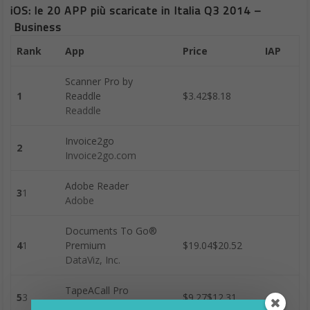
iOS: le 20 APP più scaricate in Italia Q3 2014 –
Business
Rank
App
Price
IAP
Scanner Pro by
1
Readdle
$3.42$8.18
Readdle
Invoice2go
2
Invoice2go.com
Adobe Reader
3
1
Adobe
Documents To Go®
4
1
Premium
$19.04$20.52
DataViz, Inc.
TapeACall Pro
5
3
$9.27$12.31
Epic Enterprises