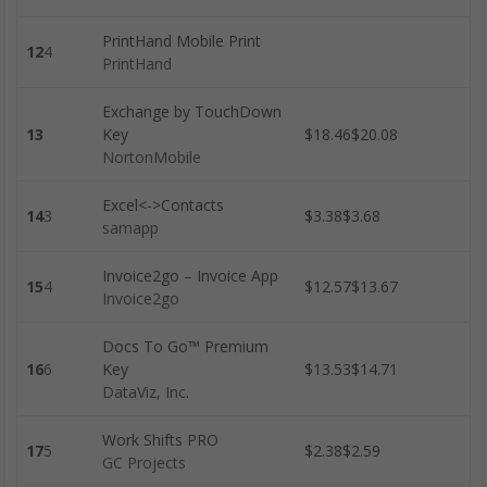
PrintHand Mobile Print
12
4
PrintHand
Exchange by TouchDown
13
Key
$18.46$20.08
NortonMobile
Excel<->Contacts
14
3
$3.38$3.68
samapp
Invoice2go – Invoice App
15
4
$12.57$13.67
Invoice2go
Docs To Go™ Premium
16
6
Key
$13.53$14.71
DataViz, Inc.
Work Shifts PRO
17
5
$2.38$2.59
GC Projects