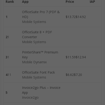
Rank
App
Price
IAP
OfficeSuite Pro 7 (PDF &
1
HD)
$13.72$14.92
Mobile Systems
OfficeSuite 8 + PDF
2
1
Converter
Mobile Systems
PrinterShare™ Premium
3
1
Key
$11.59$12.94
Mobile Dynamix
OfficeSuite Font Pack
4
11
$6.62$7.20
Mobile Systems
Invoice2go Plus – Invoice
5
App
Invoice2go