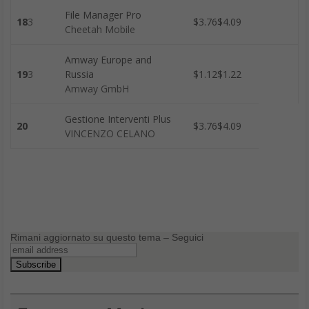
File Manager Pro
18
3
$3.76$4.09
Cheetah Mobile
Amway Europe and
19
3
Russia
$1.12$1.22
Amway GmbH
Gestione Interventi Plus
20
$3.76$4.09
VINCENZO CELANO
Rimani aggiornato su questo tema – Seguici