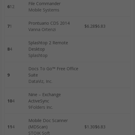
File Commander
6
12
Mobile Systems
Prontuario CDS 2014
7
1
$6.28$6.83
Vanna Ortenzi
Splashtop 2 Remote
8
4
Desktop
Splashtop
Docs To Go™ Free Office
9
Suite
DataViz, Inc.
Nine – Exchange
10
4
ActiveSync
9Folders Inc.
Mobile Doc Scanner
11
4
(MDScan)
$1.30$6.83
STOIK Soft