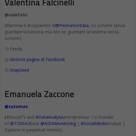
Valentina Falcinelli
@valefalci
(Mamma e #copywriter di
@Pennamontata
, so scrivere senza
guardare la tastiera, ma non so guardare la tastiera senza
scrivere)
1) Feedly
2)
Gestore pagine di Facebook
3)
SnapSeed
Emanuela Zaccone
@zatomas
(
#SocialTV and
#DataAnalysis
entrepreneur. Co-founder
of
@TOKtvUS
and
@AIDAMonitoring
|
#SocialMedia
Analyst |
Explorer in perpetual motion)