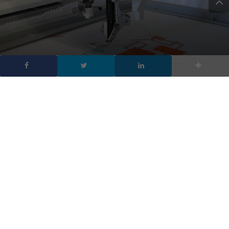
Makers al femminile, un
week end all’insegna del
fashion tecnologico
DA
FRANCESCO MARINO
|
8 NOV 2014
|
HARDWARE &
SOFTWARE
,
TECH-NEWS
|
Henkel e il Museo Nazionale della Scienza e della
Tecnologia promuovono un week end di creatività e
innovazione: l’8 e 9 novembre le donne e la wearable