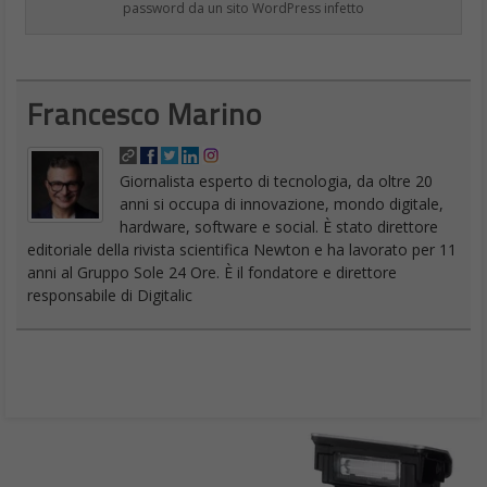
con una cerniera nel mezzo. Gli schermi senza cornici, come
quelli usati sul Galaxy S8, possono essere utilizzati per creare un
look unico e senza interruzioni.
Samsung Galaxy X 2018
La produzione di una serie limitata di telefoni di prova si ben
adatta a quanto descritto da report precedenti. Secondo un
rapporto di ETNews, Samsung intendeva iniziare la
produzione
di un prototipo di telefono nel terzo trimestre del 2017, al fine di
“verificare la qualità dello smartphone pieghevole producendone
qualche migliaia di prototipi”. È possibile che abbiano mancato
quell’obiettivo, ma la maggior parte delle fonti sono ancora
fermamente convinto che Samsung stia andando avanti con il
lavoro per produrre tale tipo di telefono e monitorerà
internamente la qualità dei prototipi per, probabilmente, iniziare
a produrne una versione consumer, se i prototipi risultassero
efficaci e graditi.
Prima di essere conosciuto come Galaxy X, l’ipotetico telefono
pieghevole di Samsung riportava il nome in codice Project