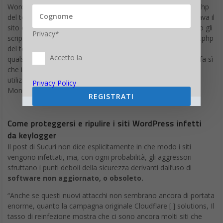
per i suoi smartphone di punta. Non si parla, dunque, ancora di
un prodotto reale, ma i ”mattoni” per la sua costruzione ci sono
e la cornice temporale approssimativa si adatta perfettamente
Privacy*
alle altre voci che si sono susseguite di recente.
Qualche tempo fa, il sito
The Investor
ha annunciato che
Accetto la
Samsung si stava preparando a produrre il Samsung Galaxy X
pieghevole e l’eventuale lancio sarebbe stato previsto tra la fine
Privacy Policy
del 2018 e l’inizio del 2019. Altre fonti hanno riferito di un evento
REGISTRATI
speciale privato, durante il CES 2018, in cui Samsung ha
mostrato il Galaxy X e che tale modello sarebbe probabilmente
stato lo smartphone di Smasung più costoso mai realizzato.
Samsung non si è dimostrata timida in merito all’ipotetico
Galaxy X. Il numero di modello dello smartphone, SM-G888N0, è
stato anche pubblicato
su una pagina di supporto
sul sito di
Samsung. Mentre la pagina è attualmente vuota e non elenca
altre informazioni, non è la prima volta che vediamo apparire il
numero di modello del telefono (con “N0” che indica il mercato
coreano), è stato anche elencato su documenti per test
Bluetooth. Il modello è stato citato anche nella certificazione
Wi-Fi della Wi-Fi Alliance e nei documenti presentati alla National