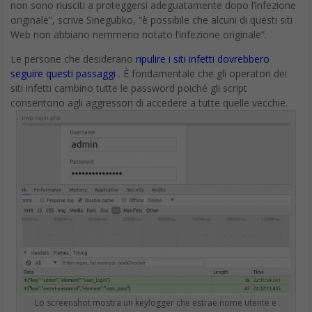
Radio Research Agency della Korea Communications
Commission.
Samsung Galaxy X prezzo
I componenti necessari per produrre dai 2000 ai 3000 esemplari
di Galaxy X pieghevoli sono stati, a quanto pare, ordinati da
Samsung in modo da realizzare una serie di dispositivi durante la
prima metà di quest’anno. Una fonte anonima del settore ha
informato il sito coreano The Investor che Samsung potrebbe
sondare il mercato con un prototipo a diffusione limitata, che
potrebbe essere lanciato verso la fine del 2018. Non si conosce
ancora il
prezzo
del Samsung Galaxy X, anche perché se fosse
davvero un modello a tiratura limitata il prezzo sarebbe poco
influente, vista la scarsa diffusione.
Se venisse prodotta una quantità così limitata di telefoni Galaxy
X, non dovremmo aspettarci che vengano resi disponibili al di
fuori della Corea del Sud, o addirittura al pubblico. Il telefono è
descritto come dotato di due pannelli di visualizzazione OLED