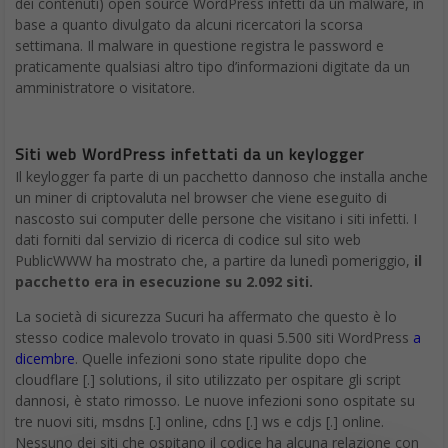
film di fantascienza: bello, comodo e anche
flessibile
. È da anni
che Samsung sta lavorando sulla
tecnologia per gli schermi
pieghevoli
e il gigante sudcoreano potrebbe finalmente essere
pronto a mostrare il
Samsung Galaxy X
il suo
primo
smartphone completamente flessibile entro il 2018.
Le informazioni sul telefono, che è stato soprannominato
Galaxy X o “Treble Eight”, stanno lentamente emergendo.
Samsung Galaxy X pieghevole
Se un telefono pieghevole, con schermo flessibile, suona come
fantascientifico e quindi molto lontano, non scoraggiarti: i
l
telefono pieghevole di Samsung
potrebbe essere molto più
vicino al lancio di quanto si possa pensare
.
Senza contare che
sembra che
anche Apple
ci stia lavorando. Nella relazione
finanziaria di fine 2017, Samsung ha fatto riferimento più volte
all’ipotesi di schermi flessibili e pieghevoli, anticipando in qualche
modo un debutto forse possibile nel recente futuro. Parlando
dei progressi a breve-medio termine nel settore dei dispositivi
mobile, Samsung ha dichiarato di voler “differenziare i suoi