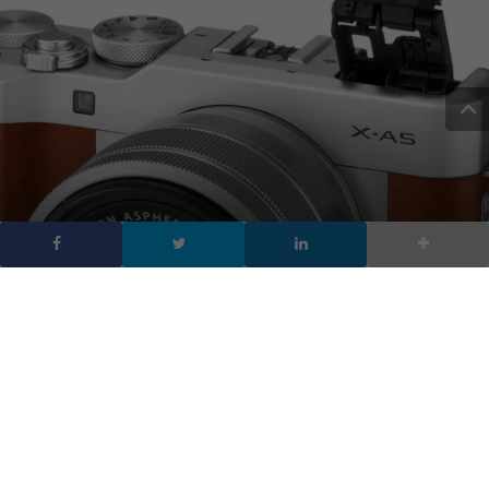
Valley, a cui si faceva riferimento in vari rapporti. La società ha
introdotto il concetto di
display pieghevole
al CES 2013 e
presumibilmente ha mostrato il suo primo prototipo di telefono
pieghevole in un incontro privato al CES 2014. È possibile che il
Galaxy X sia solo uno dei prototipi che il progetto Project Valley
sta valutando.
Samsung Galaxy X scheda tecnica
La più recente “sbirciata” su come potrebbe essere il design del
Galaxy X proviene da The Investor e mostra un enorme
schermo OLED da
7,3 pollici
che si ripiega in una forma che
ricorda i famosi design del telefono “a conchiglia” del passato.
Questa immagine sugerisce che il Galaxy X possa risultare meno
elegante degli attuali modelli di smartphone, con la parte
posteriore del telefono che sfoggia un design curvo e ondulato
diverso da qualsiasi cosa abbiamo visto finora su uno
smartphone. Non è noto quale sia lo scopo di un tale design,
ma è presumibile che aiuti lo smartphone a piegarsi senza
danneggiare alcuno dei componenti interni.