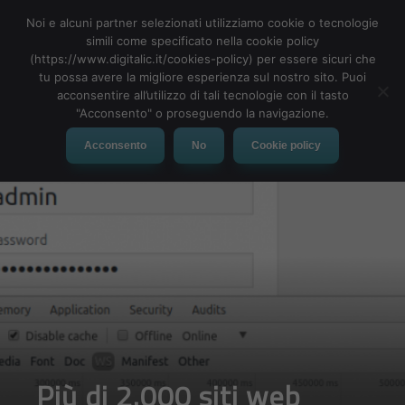
anni si occupa di innovazione, mondo digitale,
hardware, software e social. È stato direttore
Noi e alcuni partner selezionati utilizziamo cookie o tecnologie
editoriale della rivista scientifica Newton e ha lavorato per 11
simili come specificato nella cookie policy
anni al Gruppo Sole 24 Ore. È il fondatore e direttore
(https://www.digitalic.it/cookies-policy) per essere sicuri che
responsabile di Digitalic
tu possa avere la migliore esperienza sul nostro sito. Puoi
acconsentire all’utilizzo di tali tecnologie con il tasto
"Acconsento" o proseguendo la navigazione.
Acconsento
No
Cookie policy