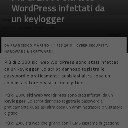
Samsung Galaxy X tutto
ciò che sappiamo sullo
smartphone pieghevole
DA
FRANCESCO MARINO
|
3 FEB 2018
|
HARDWARE & SOFTWARE
|
Il Samsung Galaxy X pieghevole è in uscita già nel
2018. Due schermi Oled uniti per lo smartphone dalle
caratteristiche tecniche uniche mistero sul prezzo
[et_pb_section bb_built=”1″ admin_label=”section”][et_pb_row
admin_label=”row”][et_pb_column type=”4_4″][et_pb_text
admin_label=”Text” background_layout=”light”
text_orientation=”left” use_border_color=”off”
border_color=”#ffffff” border_style=”solid”]
Samsung Galaxy X è lo smartphone che sembra uscire da un