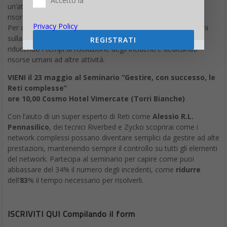
Accetto la
un’attività di monitoraggio continuo e capillare che va dalle
risorse virtulizzate al singolo pc.
Privacy Policy
Per capire come si possono, realmente, prevedere i problemi
sulla rete; gestire ad altissima velocità i grandi flussi di dati
REGISTRATI
riducendo i tempi di risoluzione degli incidenti e dedicando
risorse umani ad altre attività.
VIENI il 23 maggio al Seminario “Gestire, con successo, le
Reti complesse”
ore 10,00 Cosmo Hotel Vimercate (Torri Bianche)
Con l’aiuto di un super esperto di Reti come
Alessio R.L.
Pennasilico
, dei tecnici Riverbed e Zycko scoprirai come i
network complessi possano diventare semplici da gestire ad alte
prestazioni, mantenendo sempre il controllo su tutti gli elementi
del network. Partecipa al seminario per capire come puoi
abbassare del 34% il numero degli incedenti, come
ridurre
dell’
83
% il tempo necessario per risolverli.
ISCRIVITI QUI Compilando il form