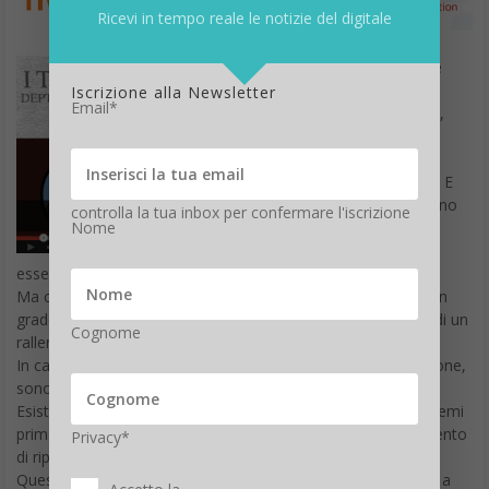
Ricevi in tempo reale le notizie del digitale
La reti delle
aziende si
Iscrizione alla Newsletter
Email*
espandono,
diventano
sempre più
complesse. E
alla rete sono
controlla la tua inbox per confermare l'iscrizione
affidate
Nome
funzioni
essenziali.
Ma conosci davvero la struttura del network aziendale? Sei in
grado di individuare rapidamente e con precisione la causa di un
Cognome
rallentamento nelle applicazioni?
In caso di un problema sulla rete quante ore, e quante persone,
sono necessarie per risolverlo?
Esistono oggi sistemi predittivi, in grado di prevedere i problemi
prima che si manifestino prima che sia necessario un intervento
Privacy*
di riparazione.
Questo è possibile grazie and un’analisi completa della rete, a