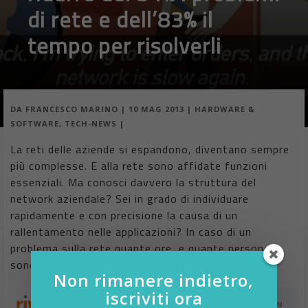
di rete e dell’83% il
tempo per risolverli
DA
FRANCESCO MARINO
|
10 MAG 2013
|
HARDWARE &
SOFTWARE
,
TECH-NEWS
|
La reti delle aziende si espandono, diventano sempre
più complesse. E alla rete sono affidate funzioni
essenziali. Ma conosci davvero la struttura del
network aziendale? Sei in grado di individuare
rapidamente e con precisione la causa di un
rallentamento nelle applicazioni? In caso di un
problema sulla rete quante ore, e quante persone,
sono necessarie […]
Non rimanere indietro,
iscriviti ora