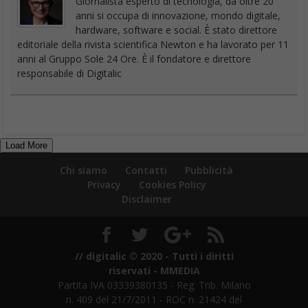
Giornalista esperto di tecnologia, da oltre 20
anni si occupa di innovazione, mondo digitale,
hardware, software e social. È stato direttore
editoriale della rivista scientifica Newton e ha lavorato per 11
anni al Gruppo Sole 24 Ore. È il fondatore e direttore
responsabile di Digitalic
Load More
Chi siamo
Contatti
Pubblicità
Privacy
Cookies Policy
Disclaimer
// digitalic © 2020 - Tutti i diritti
riservati - MMEDIA
Partita IVA 03339380135 - Reg. Trib. Milano
n. 409 del 21/7/2011 - ROC n. 21424 del