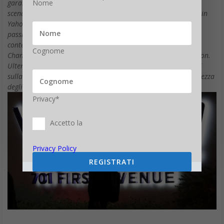
Nome
garantire l’incolumità e sicurezza dei suoi utenti e reti in uno
scenario di minacce online in sviluppo. Il nostro investimento in
Yahoo sta aiutando il suo team a continuare a intraprendere
passi significativi per potenziare la sicurezza, beneficiando al
contempo dell’esperienza e delle risorse di Verizon”, ha detto
Cognome
Chandra McMahon, Chief Information Security Officer di Verizon.
Ulteriori informazioni in merito alla questione sono reperibili
sulla pagina della FAQ riguardo all’Aggiornamento sulla Sicurezza
degli Account di Yahoo 2013.
Privacy*
Accetto la
Privacy Policy
REGISTRATI