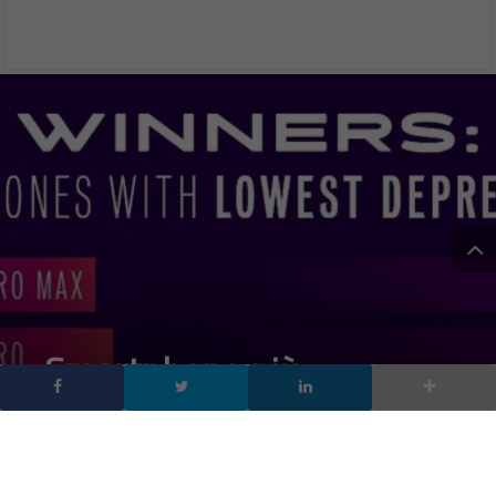
Smartphone più
permutati del 2021:
sbancano gli iPhone, la
classifica