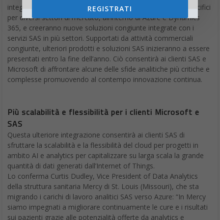
integrare le capacità analitiche di SAS, compresi modelli specifici
REGISTRATI
per diversi settori di mercato, all’interno di Azure e Dynamics
365, e creeranno nuove soluzioni congiunte integrate con i
servizi SAS in più settori. Supportati da attività commerciali
congiunte, ulteriori prodotti e soluzioni SAS inizieranno a essere
presentati entro la fine dell’anno. Ciò consentirà ai clienti SAS e
Microsoft di affrontare alcune delle sfide analitiche più critiche e
complesse promuovendo al contempo innovazione continua.
Più scalabilità e flessibilità per i clienti Microsoft e
SAS
Questa ulteriore integrazione consentirà ai clienti SAS di
sfruttare la scalabilità e la flessibilità del cloud per progetti in
ambito AI e analytics per capitalizzare su larga scala la grande
quantità di dati generati dall’Internet of Things.
Lo conferma Curtis Dudley, Vice President of Data Analytics
della struttura sanitaria Mercy di St. Louis (Missouri), che sta
migrando i carichi di lavoro analitici SAS verso Azure: “In Mercy
siamo impegnati a migliorare continuamente le cure e i risultati
sui pazienti grazie alle potenzialità offerte da analytics e