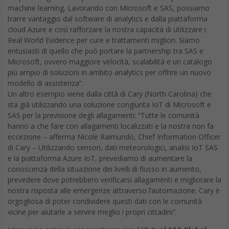
machine learning. Lavorando con Microsoft e SAS, possiamo
trarre vantaggio dal software di analytics e dalla piattaforma
cloud Azure e così rafforzare la nostra capacità di utilizzare i
Real World Evidence per cure e trattamenti migliori. Siamo
entusiasti di quello che può portare la partnership tra SAS e
Microsoft, ovvero maggiore velocità, scalabilità e un catalogo
più ampio di soluzioni in ambito analytics per offrire un nuovo
modello di assistenza”.
Un altro esempio viene dalla città di Cary (North Carolina) che
sta già utilizzando una soluzione congiunta IoT di Microsoft e
SAS per la previsione degli allagamenti: “Tutte le comunità
hanno a che fare con allagamenti localizzati e la nostra non fa
eccezione – afferma Nicole Raimundo, Chief Information Officer
di Cary – Utilizzando sensori, dati meteorologici, analisi IoT SAS
e la piattaforma Azure IoT, prevediamo di aumentare la
conoscenza della situazione dei livelli di flusso in aumento,
prevedere dove potrebbero verificarsi allagamenti e migliorare la
nostra risposta alle emergenze attraverso l’automazione. Cary è
orgogliosa di poter condividere questi dati con le comunità
vicine per aiutarle a servire meglio i propri cittadini”.