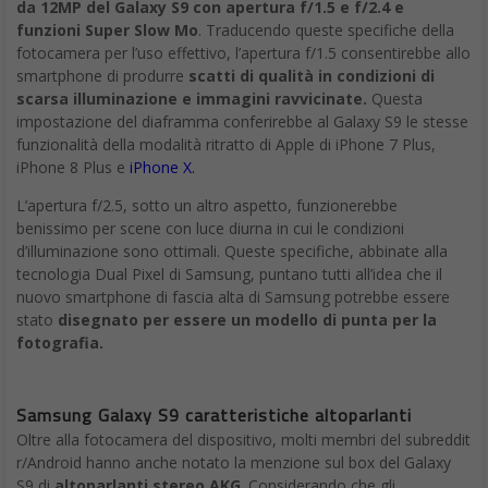
da 12MP del Galaxy S9 con apertura f/1.5 e f/2.4 e
funzioni Super Slow Mo
. Traducendo queste specifiche della
fotocamera per l’uso effettivo, l’apertura f/1.5 consentirebbe allo
smartphone di produrre
scatti di qualità in condizioni di
scarsa illuminazione e immagini ravvicinate.
Questa
impostazione del diaframma conferirebbe al Galaxy S9 le stesse
funzionalità della modalità ritratto di Apple di iPhone 7 Plus,
iPhone 8 Plus e
iPhone X.
L’apertura f/2.5, sotto un altro aspetto, funzionerebbe
benissimo per scene con luce diurna in cui le condizioni
d’illuminazione sono ottimali. Queste specifiche, abbinate alla
tecnologia Dual Pixel di Samsung, puntano tutti all’idea che il
nuovo smartphone di fascia alta di Samsung potrebbe essere
stato
disegnato per essere un modello di punta per la
fotografia.
Samsung Galaxy S9 caratteristiche altoparlanti
Oltre alla fotocamera del dispositivo, molti membri del subreddit
r/Android hanno anche notato la menzione sul box del Galaxy
S9 di
altoparlanti stereo AKG
. Considerando che gli