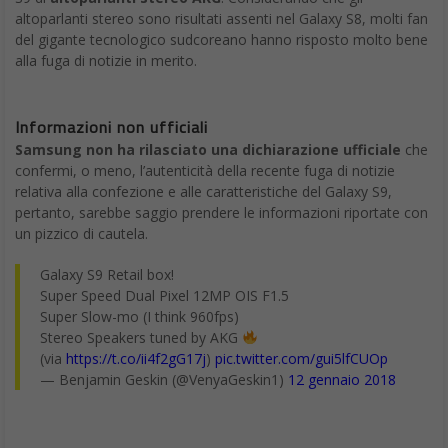
altoparlanti stereo sono risultati assenti nel Galaxy S8, molti fan
del gigante tecnologico sudcoreano hanno risposto molto bene
alla fuga di notizie in merito.
Informazioni non ufficiali
Samsung non ha rilasciato una dichiarazione ufficiale
che
confermi, o meno, l’autenticità della recente fuga di notizie
relativa alla confezione e alle caratteristiche del Galaxy S9,
pertanto, sarebbe saggio prendere le informazioni riportate con
un pizzico di cautela.
Galaxy S9 Retail box!
Super Speed Dual Pixel 12MP OIS F1.5
Super Slow-mo (I think 960fps)
Stereo Speakers tuned by AKG
(via
https://t.co/ii4f2gG17j
)
pic.twitter.com/gui5lfCUOp
— Benjamin Geskin (@VenyaGeskin1)
12 gennaio 2018