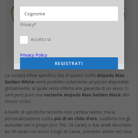
Privacy*
Accetto la
Privacy Policy
REGISTRATI
La società infine specifica che di queste cuffie
Airpods Max
Golden White
verrà prodotto solamente un pezzo disponibile
globalmente, al quale verrà offerta una garanzia di un anno. Ci
sarà però pure una
variante Airpods Max Golden Black
allo
stesso costo.
A livello di specifiche tecniche non cambia niente, ma la
personalizzazione conta
più di un chilo d’oro
, suddiviso tra gli
auricolari veri e propri (oro 750, 18 carati) e due anelli decorativi
da 18 carati con inciso il logo di Caviar, presente anche nel case.