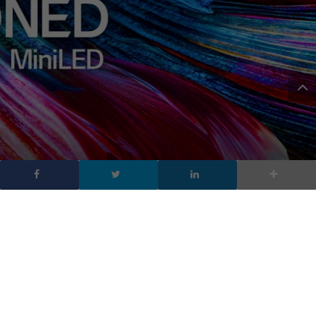
TV QNED di LG: al CES
2021 la nuova serie
retroilluminata a miniled
DA
FRANCESCO MARINO
|
29 DIC 2020
|
HARDWARE &