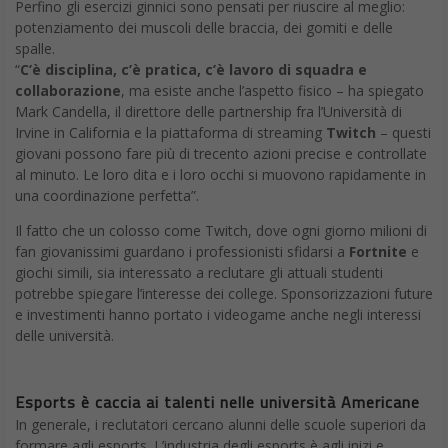
Perfino gli esercizi ginnici sono pensati per riuscire al meglio:
potenziamento dei muscoli delle braccia, dei gomiti e delle
spalle.
“
C’è disciplina, c’è pratica, c’è lavoro di squadra e
collaborazione
, ma esiste anche l’aspetto fisico – ha spiegato
Mark Candella, il direttore delle partnership fra l’Università di
Irvine in California e la piattaforma di streaming
Twitch
– questi
giovani possono fare più di trecento azioni precise e controllate
al minuto. Le loro dita e i loro occhi si muovono rapidamente in
una coordinazione perfetta”.
Il fatto che un colosso come Twitch, dove ogni giorno milioni di
fan giovanissimi guardano i professionisti sfidarsi a
Fortnite
e
giochi simili, sia interessato a reclutare gli attuali studenti
potrebbe spiegare l’interesse dei college. Sponsorizzazioni future
e investimenti hanno portato i videogame anche negli interessi
delle università.
Esports è caccia ai talenti nelle università Americane
In generale, i reclutatori cercano alunni delle scuole superiori da
formare agli esports. L’industria degli esports è agli inizi e