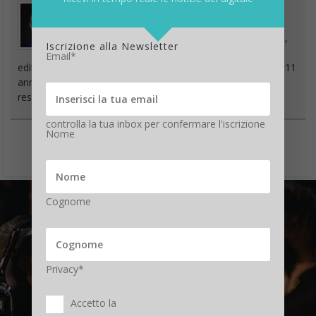
Giornalista esperto di tecnologia, da oltre 20
anni si occupa di innovazione, mondo digitale,
Iscrizione alla Newsletter
hardware, software e social. È stato direttore
Email*
editoriale della rivista scientifica Newton e ha lavorato per 11
anni al Gruppo Sole 24 Ore. È il fondatore e direttore
responsabile di Digitalic
controlla la tua inbox per confermare l'iscrizione
Nome
Cognome
Privacy*
Accetto la