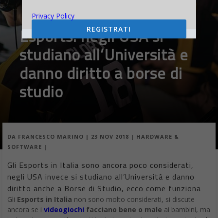
Privacy Policy
REGISTRATI
Esports: negli USA si
studiano all’Università e
danno diritto a borse di
studio
DA
FRANCESCO MARINO
|
23 NOV 2018
|
HARDWARE &
SOFTWARE
|
Gli Esports in Italia sono ancora poco considerati,
negli USA invece si studiano all’Università e danno
diritto anche a Borse di Studio, ecco come funziona
Gli
Esports in Italia
non sono molto considerati, si discute
ancora se i
videogiochi
facciano bene o male
ai bambini, ma