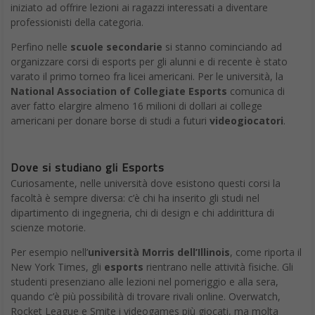
iniziato ad offrire lezioni ai ragazzi interessati a diventare
professionisti della categoria.
Perfino nelle
scuole secondarie
si stanno cominciando ad
organizzare corsi di esports per gli alunni e di recente è stato
varato il primo torneo fra licei americani. Per le università, la
National Association of Collegiate Esports
comunica di
aver fatto elargire almeno 16 milioni di dollari ai college
americani per donare borse di studi a futuri
videogiocatori
.
Dove si studiano gli Esports
Curiosamente, nelle università dove esistono questi corsi la
facoltà è sempre diversa: c’è chi ha inserito gli studi nel
dipartimento di ingegneria, chi di design e chi addirittura di
scienze motorie.
Per esempio nell’
università Morris dell’Illinois
, come riporta il
New York Times, gli
esports
rientrano nelle attività fisiche. Gli
studenti presenziano alle lezioni nel pomeriggio e alla sera,
quando c’è più possibilità di trovare rivali online. Overwatch,
Rocket League e Smite i videogames più giocati, ma molta