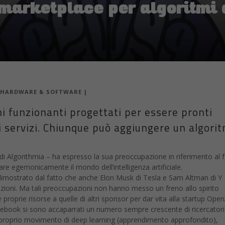
 marketplace per algoritmi 
HARDWARE & SOFTWARE
|
mi funzionanti progettati per essere pronti
vi servizi. Chiunque può aggiungere un algori
Algorithmia – ha espresso la sua preoccupazione in riferimento al f
 egemonicamente il mondo dell’intelligenza artificiale.
, dimostrato dal fatto che anche Elon Musk di Tesla e Sam Altman di Y
ioni. Ma tali preoccupazioni non hanno messo un freno allo spirito
proprie risorse a quelle di altri sponsor per dar vita alla startup Open
cebook si sono accaparrati un numero sempre crescente di ricercatori
 e proprio movimento di deep learning (apprendimento approfondito),