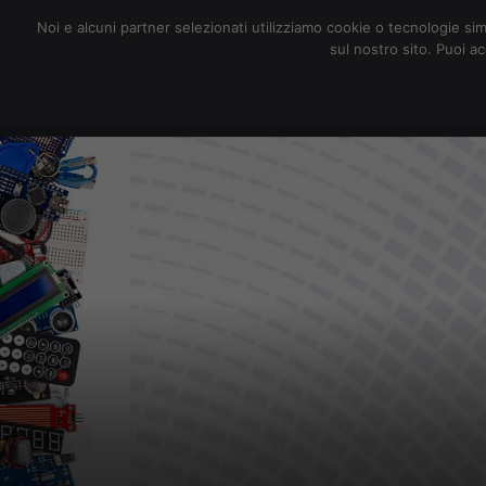
redazione@digitalic.it
Noi e alcuni partner selezionati utilizziamo cookie o tecnologie sim
sul nostro sito. Puoi a
Hardware & Software
D