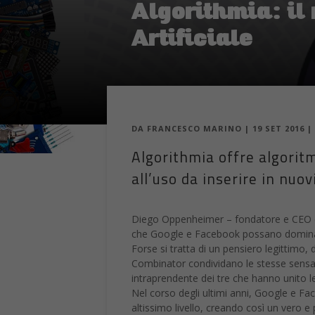
Algorithmia: il
Artificiale
DA
FRANCESCO MARINO
|
19 SET 2016
|
Algorithmia offre algorit
all’uso da inserire in nuo
Diego Oppenheimer – fondatore e CEO di 
che Google e Facebook possano dominare
Forse si tratta di un pensiero legittimo
Combinator condividano le stesse sensaz
intraprendente dei tre che hanno unito le 
Nel corso degli ultimi anni, Google e Fa
altissimo livello, creando così un vero