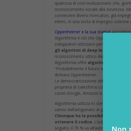
qualcosa di così rivoluzionario che, gio
riconoscimento vocale alla sicurezza. M
convincere diversi ricercatori, già imp
intero, in una sorta di impegno solenne da
Oppenheimer e la sua startup
Algorithmi
Algorithmia è ciò che Oppenheimer stes
sviluppatori utilizzano per migliorare i pr
gli algoritmi di deep learning
, in gra
riconoscimento ottico dei caratteri. A d
Algorithmia offre
algoritmi funzionanti
“Probabilmente il futuro era già stato 
dichiara Oppenheimer.
Le democratizzazione dell’AI fa parte di
proprietà di Salesforce.com) offrono stru
come Google, Amazon e Microsoft stanno 
Algorithmia utilizza lo stesso modello di
vanno dall’artigianato al graphic design,
Chiunque ha la possibilità di aggiun
ottenere il codice
. L’autore dell’algor
Non r
seguito, il 70 % va all’autore e il restan