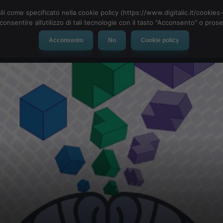
ili come specificato nella cookie policy (https://www.digitalic.it/cookie
cconsentire all’utilizzo di tali tecnologie con il tasto "Acconsento" o pro
Acconsento
No
Cookie policy
evice
Social Network
App
Automotive
Tech-News