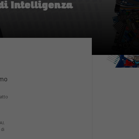
di Intelligenza
tmo
atto
AI.
 di