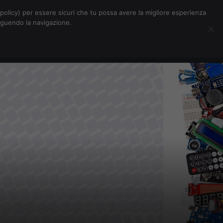
Chi siamo
Contatti
Pubblicità
s-policy) per essere sicuri che tu possa avere la migliore esperienza
seguendo la navigazione.
Eventi Digitalic
Cerca