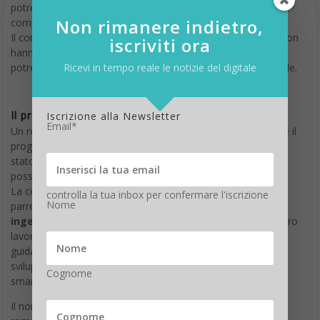
potrebbero davvero entusiasmare sugli obiettivi futuri della
Non rimanere indietro,
compagnia.
Il condizionale è d’obbligo, dal momento che dalla società non
iscriviti ora
hanno commentato queste dicerie, ma se fossero vere
Ricevi in tempo reale le notizie del digitale
potrebbe essere un vero salto nel buio per l’azienda di Seattle.
Il progetto “Vesta”
Iscrizione alla Newsletter
Email*
Un robot domestico da ospitare in casa: ecco quale sarebbe il
progetto top secret di Amazon che, secondo Bloomberg, è
stato avviato da diversi anni, ma che soltanto adesso ha la
possibilità di ingranare davvero.
La conferma per questa direzione intrapresa da Amazon
controlla la tua inbox per confermare l'iscrizione
Nome
parrebbe essere la recente e massiccia
assunzione di
ingegneri esperti in software e robotica
, che dovrebbero
lavorare al progetto gestito da Lab126, ovvero la divisione
guidata da Gregg Zehr in Sunnyvale, che ha già curato lo
sviluppo di device noti come Echo, i TV box Fire, i tablet e lo
Cognome
smartphone Fire.
Il nome in codice sarebbe “Vesta”, proprio come l’antica dea