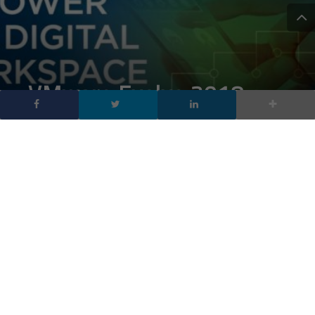
VMware Evolve 2018:
Empower the Digital
Workspace dagli studi TV
RAI
DA
FRANCESCO MARINO
|
23 APR 2018
|
HARDWARE &
SOFTWARE
|
Segui l’evento in diretta streaming VMware Evolve
2018: Empower the Digital Workspace dagli studi TV
RAI; scopri l’importanza di avere un digital workspace