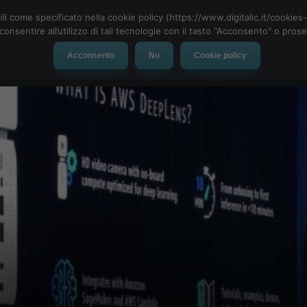
ili come specificato nella cookie policy (https://www.digitalic.it/cookie
cconsentire all’utilizzo di tali tecnologie con il tasto "Acconsento" o pro
Acconsento
No
Cookie policy
evice
Social Network
App
Automotive
Tech-News