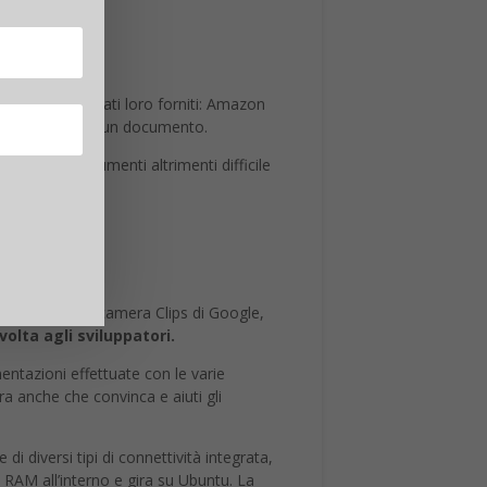
uti che sono stati loro forniti: Amazon
 il contenuto di un documento.
a pila di documenti altrimenti difficile
 recente videocamera Clips di Google,
olta agli sviluppatori.
entazioni effettuate con le varie
a anche che convinca e aiuti gli
diversi tipi di connettività integrata,
RAM all’interno e gira su Ubuntu. La