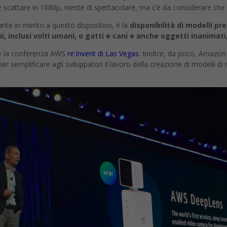
 scattare in 1080p, niente di spettacolare, ma c’è da considerare che 
nte in merito a questo dispositivo, è la
disponibilità di modelli pr
i, inclusi volti umani, o gatti e cani e anche oggetti inanimati
e la conferenza AWS
re:Invent di Las Vegas
. Inoltre, da poco, Amazon
 semplificare agli sviluppatori il lavoro della creazione di modelli di