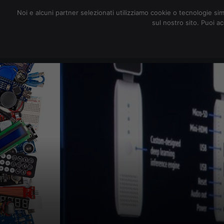
redazione@digitalic.it
Noi e alcuni partner selezionati utilizziamo cookie o tecnologie sim
sul nostro sito. Puoi a
Hardware & Software
D