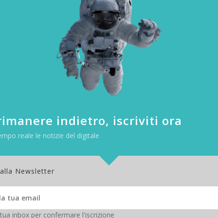
celebrità e altro ancora. Offre anche la possibilità di fornire le inform
interno di una scena.
informazioni video pertinenti nel Cloud, AWS ha lanciato Kinesis Video S
iare in modo sicuro video, audio e altri dati codificati nel tempo.
dopo che AWS ha annunciato
aggiornamenti al suo servizio di ric
i folle, insieme a funzionalità di corrispondenza facciale in t
l’abbinamento con un database centrale di volti.
imanere indietro, iscriviti ora
e suggerisce, offrirà la
trascrizione automatica di conversazioni
empo reale le notizie del digitale
strazioni delle conversazioni telefoniche. AWS sta avviando il servizio c
altre lingue.
 alla Newsletter
zi machine learning di riconoscimento vocale concentrandosi sulla gene
lla punteggiatura che utilizza il machine learning per rendere il testo 
 testo che hanno in AWS, sia che venga elaborato da Transcribe o import
he basate sul machine learning per qualsiasi testo inserito.
 tua inbox per confermare l'iscrizione