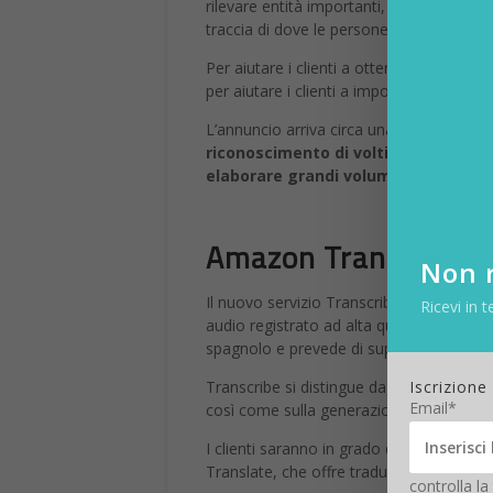
rilevare entità importanti, il sentiment, 
traccia di dove le persone si trovano all’
Per aiutare i clienti a ottenere tutte le 
per aiutare i clienti a importare e archiv
L’annuncio arriva circa una settimana 
riconoscimento di volti nelle foto d
elaborare grandi volumi di foto per 
Amazon Transcribe
Non r
Il nuovo servizio Transcribe, come il nom
Ricevi in t
audio registrato ad alta qualità, che regi
spagnolo e prevede di supportare presto 
Iscrizione
Transcribe si distingue dagli altri servi
Email*
così come sulla generazione automatica de
I clienti saranno in grado di tradurre il
Translate, che offre traduzioni automatic
controlla la