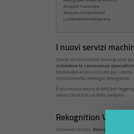
Rekognition Video di Amazon
Amazon Transcribe
Amazon Comprehend
La fotocamera DeepLens
I nuovi servizi mach
Questi servizi machine learning sono pro
richiedere le conoscenze specialisti
funzionalità AI pre-costruite per i clienti,
riconoscimento immagini Rekognition.
È una mossa astuta di AWS per raggiungere
servizi Cloud con cui AWS compete.
Rekognition Video d
Un nuovo servizio,
Rekognition Video,