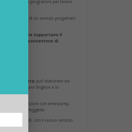
azioni necessari ai programmi per tenere
tream: si tratta di un servizio progettato
onoscimento che supportano il
empo reale che consentono di
 di lunga durata
; può elaborare sia
on il supporto per l’inglese e lo
razione di trascrizioni con timestamp,
risultante più leggibile.
ato in altri modi, con il nuovo servizio