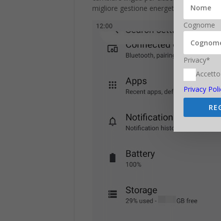
migliore gestione energetica del device su
Cognome
Privacy*
Accetto
Privacy Poli
RE