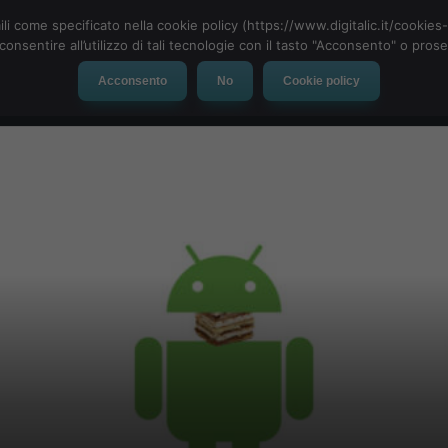
ili come specificato nella cookie policy (https://www.digitalic.it/cookie
cconsentire all’utilizzo di tali tecnologie con il tasto "Acconsento" o pro
Acconsento
No
Cookie policy
evice
Social Network
App
Automotive
Tech-News