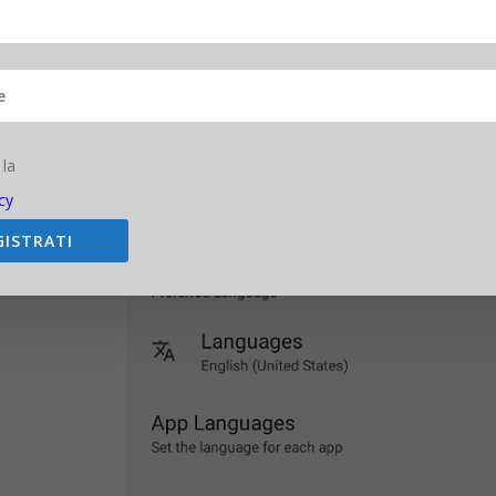
 ci si trova installato. In sostanza quattro principali novità.
 la
cy
GISTRATI