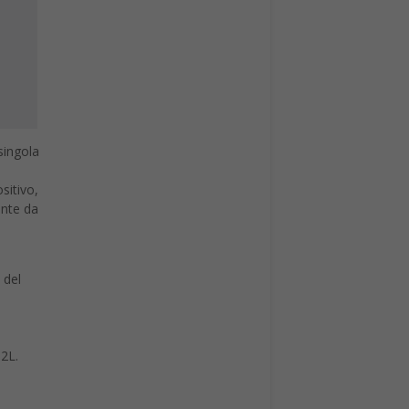
singola
i
ositivo,
ente da
 del
12L.