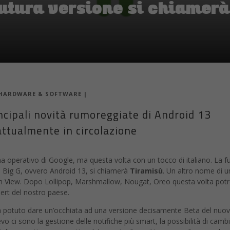
futura versione si chiamerà
HARDWARE & SOFTWARE
|
ncipali novità rumoreggiate di Android 13
attualmente in circolazione
ma operativo di Google, ma questa volta con un tocco di italiano. La f
 Big G, ovvero Android 13, si chiamerà
Tiramisù
. Un altro nome di u
in View. Dopo Lollipop, Marshmallow, Nougat, Oreo questa volta pot
sert del nostro paese.
a potuto dare un’occhiata ad una versione decisamente Beta del nuo
levo ci sono la gestione delle notifiche più smart, la possibilità di camb