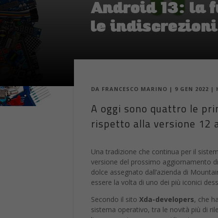
Android 13: la 
le indiscrezioni
DA
FRANCESCO MARINO
|
9 GEN 2022
|
A oggi sono quattro le pri
rispetto alla versione 12 
Una tradizione che continua per il siste
versione del prossimo aggiornamento di
dolce assegnato dall’azienda di Mounta
essere la volta di uno dei più iconici des
Secondo il sito
Xda-developers
, che h
sistema operativo, tra le novità più di ri