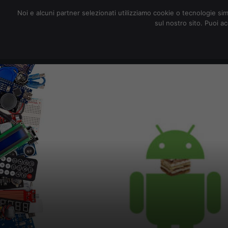
redazione@digitalic.it
Noi e alcuni partner selezionati utilizziamo cookie o tecnologie sim
sul nostro sito. Puoi a
Hardware & Software
D