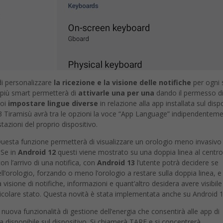
 di personalizzare
la ricezione e la visione delle notifiche
per ogni 
e più smart permetterà di
attivarle una per una
dando il permesso d
poi
impostare lingue diverse
in relazione alla app installata sul disp
3 Tiramisù avrà tra le opzioni la voce “App Language” indipendentem
tazioni del proprio dispositivo.
Questa funzione permetterà di visualizzare un orologio meno invasivo
 Se in
Android 12
questi viene mostrato su una doppia linea al centro
on l’arrivo di una notifica, con
Android 13
l’utente potrà decidere se
l’orologio, forzando o meno l’orologio a restare sulla doppia linea, e
 visione di notifiche, informazioni e quant’altro desidera avere visibile
articolare stato. Questa novità è stata implementata anche su Android 
nuova funzionalità di gestione dell’energia che consentirà alle app di
ia disponibile sul dispositivo. Si chiamerà TARE e si concentrerà