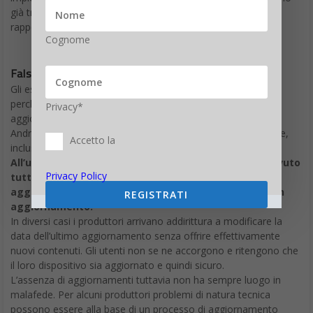
già trovato scappatoie? Questo è presumibile da un recente
rapporto dei ricercatori dei Security Research Labs.
Cognome
False informazioni sugli aggiornamenti di Android
Gli esperti di sicurezza criticano i produttori di smartphone
perché a parer loro ingannano i clienti in merito agli
Privacy*
aggiornamenti dei loro dispositivi e del sistema operativo
Android installato. Risultano coinvolti oltre 1.000 smartphone,
Accetto la
inclusi i dispositivi di noti produttori di fascia bassa e media.
All’utente viene comunicato che il dispositivo ha ricevuto
Privacy Policy
tutti gli aggiornamenti di sicurezza disponibili ed è
aggiornato, quando, in realtà, non vi è traccia di alcun
REGISTRATI
aggiornamento.
In diversi casi i produttori arrivano addirittura a modificare la
data dell’ultimo aggiornamento senza offrire effettivamente
nuovi contenuti. Gli utenti non se ne accorgono e ritengono che
il loro dispositivo sia aggiornato e quindi sicuro.
L’assenza di aggiornamenti tuttavia non ha sempre luogo in
malafede. Per alcuni produttori problemi di natura tecnica
possono essere alla base di un processo di aggiornamento