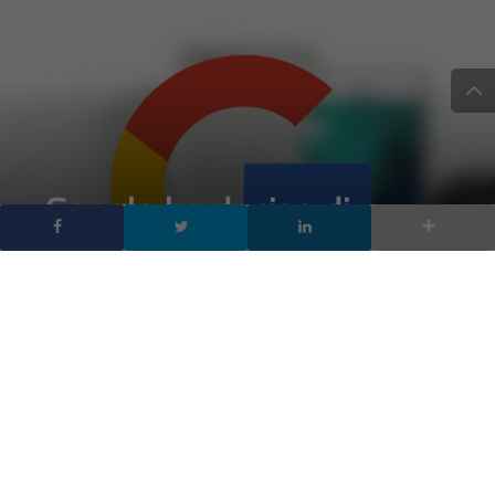
Google ha deciso di
lanciare un servizio
streaming di giochi in
stile Netflix
DA
FRANCESCO MARINO
|
21 FEB 2019
|
HARDWARE &
SOFTWARE
|