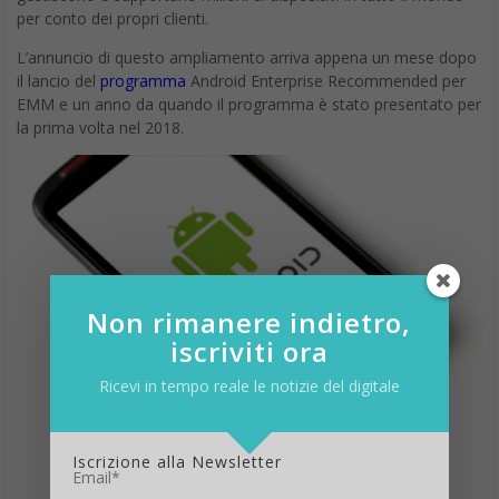
per conto dei propri clienti.
L’annuncio di questo ampliamento arriva appena un mese dopo
il lancio del
programma
Android Enterprise Recommended per
EMM e un anno da quando il programma è stato presentato per
la prima volta nel 2018.
Non rimanere indietro,
iscriviti ora
Ricevi in tempo reale le notizie del digitale
Iscrizione alla Newsletter
Email*