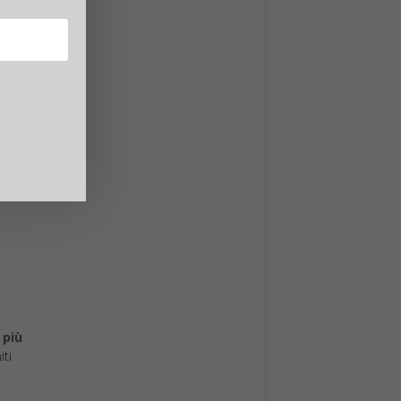
e
più
iti