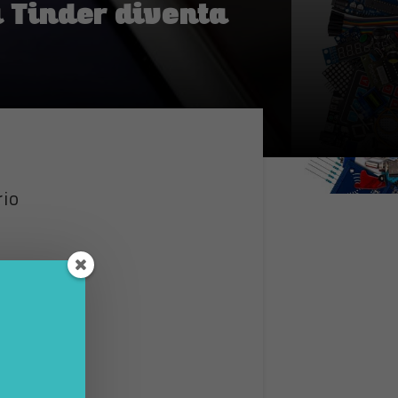
u Tinder diventa
rio
rsa,
. Il
o
numero