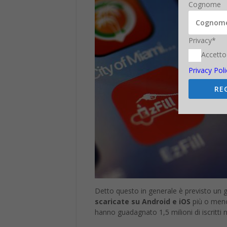
Cognome
Privacy*
Accetto
Privacy Poli
RE
Detto questo in generale è previsto un 
scaricate su Android e iOS
più o me
hanno guadagnato 1,5 milioni di iscritti 