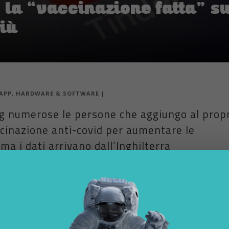
: la “vaccinazione fatta” s
iù
APP
,
HARDWARE & SOFTWARE
|
ng numerose le persone che aggiungo al prop
accinazione anti-covid per aumentare le
 ma i dati arrivano dall’Inghilterra
ù gettonata
è “match, chat, date”. Cioè: becca una compatibilità, conve
. A cui la pandemia e la conseguente clausura aveva tagliato le gambe
dio appuntamento in quarantena insomma. Non che ora le cose vadan
 Ed uno dei claim del momento pare sia “io mi sono vaccinato”.
a le app di incontri
,
è cresciuto del 258%
negli ultimi 2-3 mesi il 