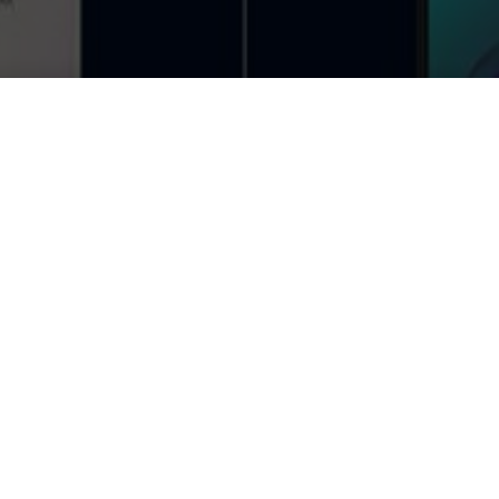
g10 e moto g30: gli smartp
ria
HARDWARE & SOFTWARE
,
MOBILE
|