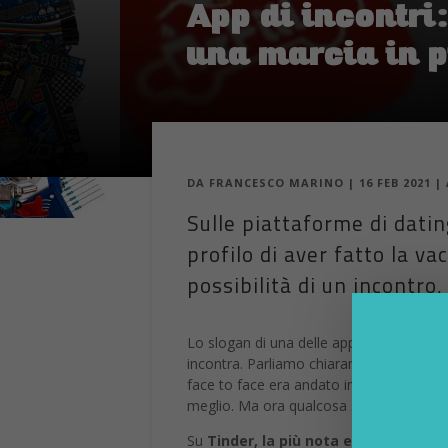
App di incontri
una marcia in p
DA
FRANCESCO MARINO
|
16 FEB 2021
|
Sulle piattaforme di dati
profilo di aver fatto la v
possibilità di un incontro,
Lo slogan di una delle app di incontri pi
incontra. Parliamo chiaramente di Tinder
face to face era andato in cantina. Ad
meglio. Ma ora qualcosa sta cambiando.
Su
Tinder, la più nota e utilizzata fr