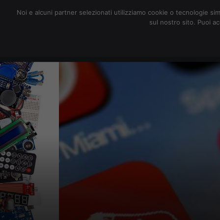
redazione@digitalic.it
Noi e alcuni partner selezionati utilizziamo cookie o tecnologie sim
sul nostro sito. Puoi a
Hardware & Software
D