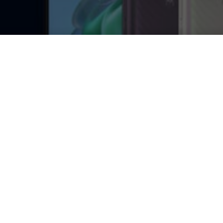
Motorola moto 
con super batte
DA
FRANCESCO MARINO
|
16 FEB 2021
|