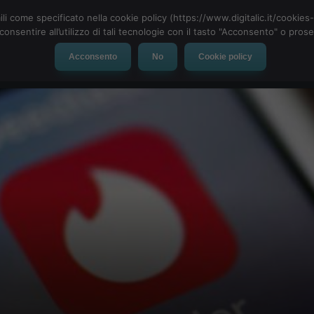
ili come specificato nella cookie policy (https://www.digitalic.it/cookie
cconsentire all’utilizzo di tali tecnologie con il tasto "Acconsento" o pro
Acconsento
No
Cookie policy
evice
Social Network
App
Automotive
Tech-News