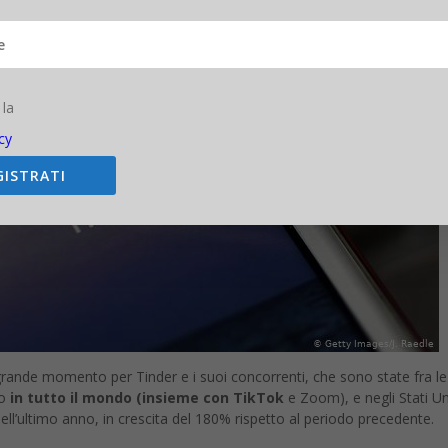
 la
cy
GISTRATI
grande momento per Tinder e i suoi concorrenti, che sono state fra l
no
in tutto il mondo (insieme con TikTok
e Zoom), e negli Stati Un
nell’ultimo anno, in crescita del 180% rispetto al periodo precedente.