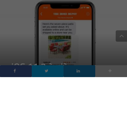
iOS 11.3 è già
disponibile: ecco tutte le
novità (non tutte per
l’Italia)
DA
FRANCESCO MARINO
|
30 MAR 2018
|
HARDWARE &