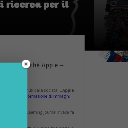
 ricerca per il
essante perché Apple –
 risultati ottenuti dalla società. L’
Apple
llustra la
trasformazione di immagini
 Apple Machine Learning Journal invece fa