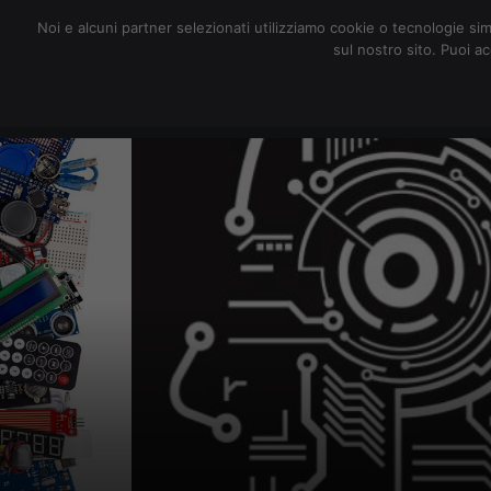
redazione@digitalic.it
Noi e alcuni partner selezionati utilizziamo cookie o tecnologie sim
sul nostro sito. Puoi a
Hardware & Software
D