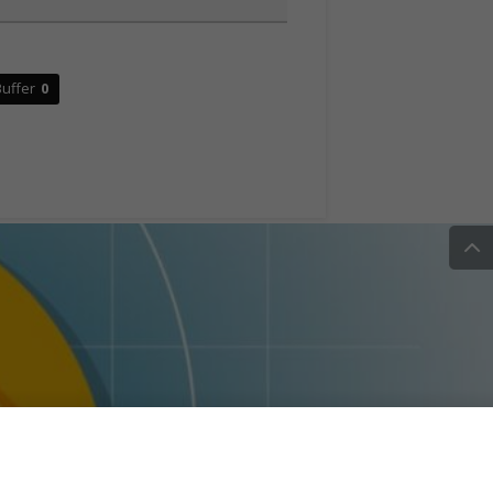
uffer
0