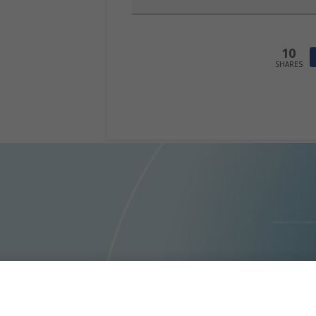
10
SHARES