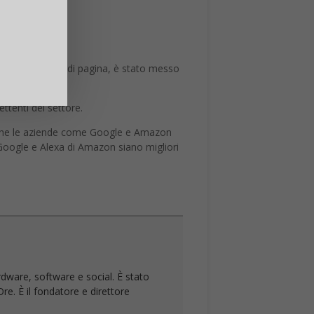
le
, inoltre a piè di pagina, è stato messo
tenti del settore.
o che le aziende come Google e Amazon
Google e Alexa di Amazon siano migliori
rdware, software e social. È stato
re. È il fondatore e direttore