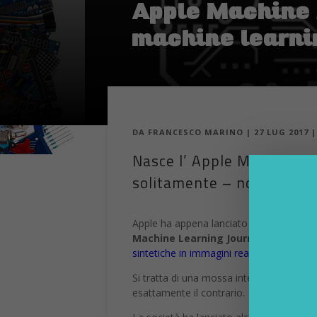
Apple Machine L
machine learni
DA
FRANCESCO MARINO
|
27 LUG 2017
Nasce l’ Apple Machine Le
solitamente – non parla de
Apple ha appena lanciato
un blog focali
Machine Learning Journal
è ancora sc
sintetiche in immagini realistiche per form
Si tratta di una mossa interessante perc
esattamente il contrario.