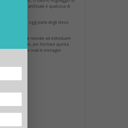
a Safari e Swift, o l’ultimo linguaggio di
intelligenza artificiale è qualcosa di
 La versione di oggi parla degli stessi
 la propria rete neurale ad individuare
 di foto di esempio, per formare questa
ltro per rendere reali le immagini