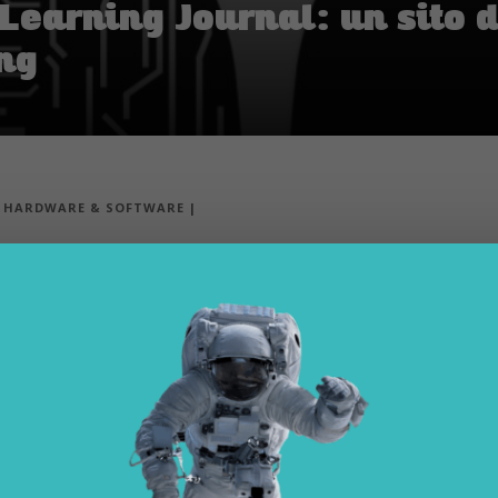
earning Journal: un sito di
ng
|
HARDWARE & SOFTWARE
|
arning Journal. Si tratta di una mossa inter
i propri progetti di ricerca.
zzato sulla ricerca
nell’ambito del machine learning, nel quale condivide i
arno attualmente, perché l’azienda ha condiviso soltanto un post che i
are le reti neurali.
hé Apple – solitamente – non parla dei propri progetti di ricerca, con