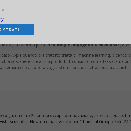
 la
cy
 lettori ad inviare delle email all’azienda nel suo post inaugura
GISTRATI
 le
posizioni aperte
per trovare lavoro in Apple.
 questa piattaforma per lo
scouting di ingegneri e developer
promet
ticato Apple quando si è trattato tratta di machine learning, dicend
olti a sostenere che alcuni prodotti di consumo come l’assistente di 
a, sembra che a società voglia sfidare anche i detrattori più accaniti.
nologia, da oltre 20 anni si occupa di innovazione, mondo digitale, ha
 rivista scientifica Newton e ha lavorato per 11 anni al Gruppo Sole 24 O