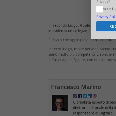
Privacy*
Accetto
Privacy Poli
In secondo luogo
, Apple ha invitato i
RE
in evidenza un collegamento che illustra
È chiaro che Apple preveda di utilizzare
In terzo luogo, molte persone hanno cri
siano molto più competenti. E sono in m
di Siri di Apple. Eppure, con questa moss
Francesco Marino
Giornalista esperto di tec
direttore editoriale della
responsabile di Digitalic