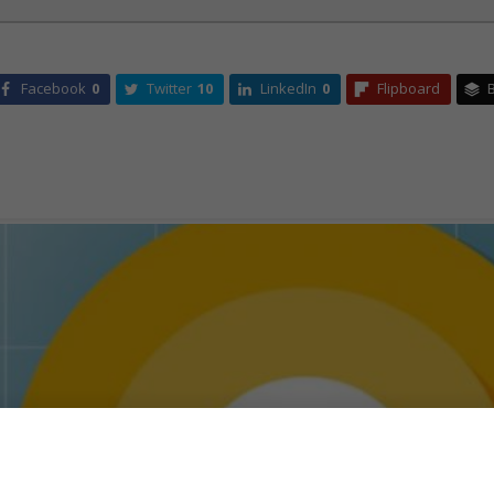
Facebook
0
Twitter
10
LinkedIn
0
Flipboard
B