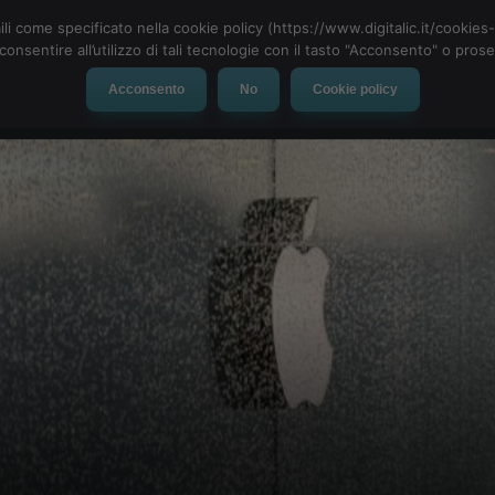
ili come specificato nella cookie policy (https://www.digitalic.it/cookie
cconsentire all’utilizzo di tali tecnologie con il tasto "Acconsento" o pro
Acconsento
No
Cookie policy
evice
Social Network
App
Automotive
Tech-News