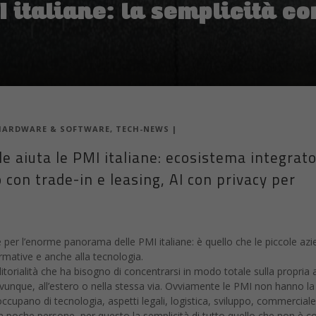
I italiane: la semplicità c
HARDWARE & SOFTWARE
,
TECH-NEWS
|
e aiuta le PMI italiane: ecosistema integrato
con trade-in e leasing, AI con privacy per
 per l’enorme panorama delle PMI italiane: è quello che le piccole az
ormative e anche alla tecnologia.
rialità che ha bisogno di concentrarsi in modo totale sulla propria at
unque, all’estero o nella stessa via. Ovviamente le PMI non hanno la
 occupano di tecnologia, aspetti legali, logistica, sviluppo, commercial
 poche persone, per questo la semplicità di tutto quello che non è c