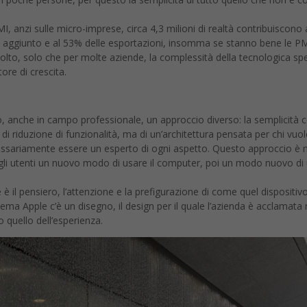
I, anzi sulle micro-imprese, circa 4,3 milioni di realtà contribuiscono 
re aggiunto e al 53% delle esportazioni, insomma se stanno bene le PM
olto, solo che per molte aziende, la complessità della tecnologica sp
ore di crescita.
o, anche in campo professionale, un approccio diverso: la semplicità
 di riduzione di funzionalità, ma di un’architettura pensata per chi vuol
cessariamente essere un esperto di ogni aspetto. Questo approccio è n
gli utenti un nuovo modo di usare il computer, poi un modo nuovo di
è il pensiero, l’attenzione e la prefigurazione di come quel dispositiv
ema Apple c’è un disegno, il design per il quale l’azienda è acclamata
 quello dell’esperienza.