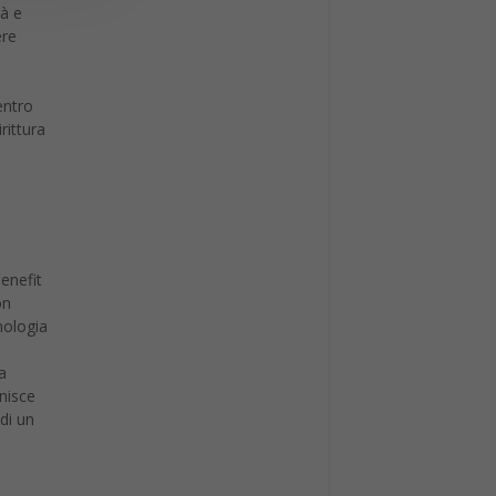
tà e
ere
entro
rittura
benefit
on
nologia
a
inisce
 di un