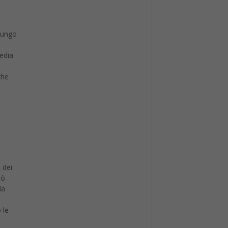
 lungo
media
che
 dei
uò
la
 le