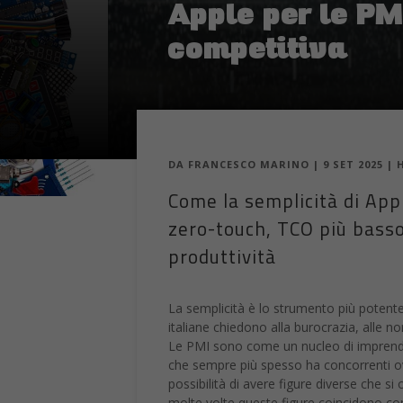
Apple per le PM
competitiva
DA
FRANCESCO MARINO
|
9 SET 2025
|
Come la semplicità di Appl
zero-touch, TCO più basso 
produttività
La semplicità è lo strumento più potente
italiane chiedono alla burocrazia, alle n
Le PMI sono come un nucleo di imprendito
che sempre più spesso ha concorrenti ov
possibilità di avere figure diverse che si
molte volte queste figure coincidono con