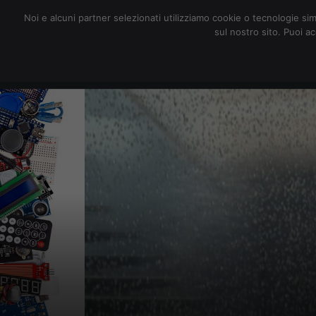
redazione@digitalic.it
Noi e alcuni partner selezionati utilizziamo cookie o tecnologie sim
sul nostro sito. Puoi a
Hardware & Software
D