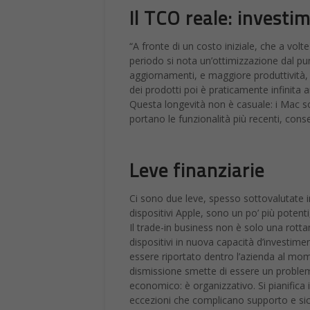
Il TCO reale: investi
“A fronte di un costo iniziale, che a vo
periodo si nota un’ottimizzazione dal pun
aggiornamenti, e maggiore produttività, s
dei prodotti poi è praticamente infinita 
Questa longevità non è casuale: i Mac s
portano le funzionalità più recenti, cons
Leve finanziarie
Ci sono due leve, spesso sottovalutate i
dispositivi Apple, sono un po’ più potenti
Il trade-in business non è solo una rott
dispositivi in nuova capacità d’investi
essere riportato dentro l’azienda al mome
dismissione smette di essere un problema
economico: è organizzativo. Si pianifica
eccezioni che complicano supporto e s
dimenticate nei cassetti, più economia circ