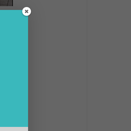
è fatto
ile,