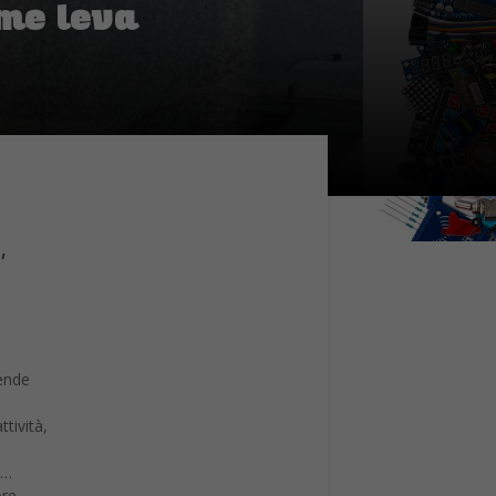
ome leva
,
iende
tività,
e…
ore