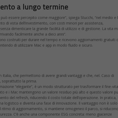
mento a lungo termine
lte può essere percepito come maggiore”, spiega Stucchi, “nel medio e
to di vista dell’investimento, con costi minori per assistenza,
enza dimenticare la grande facilità di utilizzo e di gestione. La vita 
arrivando facilmente anche a dieci anni”.
ono costruiti per durare nel tempo e ricevono aggiornamenti gratuiti 
entendo di utilizzare Mac e app in modo fluido e sicuro.
n Italia, che permettono di avere grandi vantaggi e che, nel. Caso di
, soprattutto la prima.
amazione “elegante”, è un modo strutturato per trasformare il fine-vita
mento e i Mac mantengono un valore residuo più alto e questo valore p
nto del refresh, riducendo il costo totale dell’operazione. In pratica, 
 logistico e diventa una fase di innovazione. Il vantaggio non è solo
 il ritmo di aggiornamento, si mantiene omogeneo il parco, si riducono
icurezza. C’è anche una componente ESG concreta: meno giacenze
olare. Quando si inserisce il trade-in nel ciclo di vita, l’IT smette di