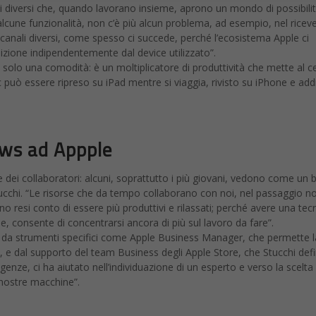
vi diversi che, quando lavorano insieme, aprono un mondo di possibili
alcune funzionalità, non c’è più alcun problema, ad esempio, nel ricev
 canali diversi, come spesso ci succede, perché l’ecosistema Apple ci
zione indipendentemente dal device utilizzato”.
è solo una comodità: è un moltiplicatore di produttività che mette al c
 può essere ripreso su iPad mentre si viaggia, rivisto su iPhone e addi
ows ad Appple
 dei collaboratori: alcuni, soprattutto i più giovani, vedono come un 
ucchi. “Le risorse che da tempo collaborano con noi, nel passaggio n
ono resi conto di essere più produttivi e rilassati; perché avere una tec
ibile, consente di concentrarsi ancora di più sul lavoro da fare”.
a da strumenti specifici come Apple Business Manager, che permette l
i, e dal supporto del team Business degli Apple Store, che Stucchi def
igenze, ci ha aiutato nell’individuazione di un esperto e verso la scelta
nostre macchine”.