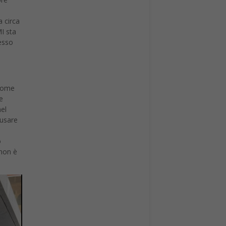
a circa
I sta
esso
 come
e
el
 usare
o
 non è