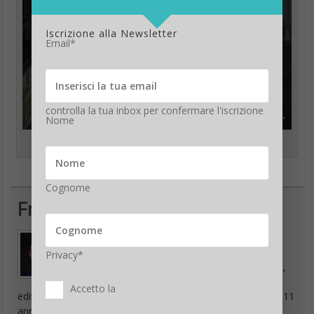
Iscrizione alla Newsletter
Email*
controlla la tua inbox per confermare l'iscrizione
Nome
Tutte le misure dell’ Apple Store Piazza Liberty Milano
Cognome
Francesco Marino
Giornalista esperto di tecnologia, da oltre 20
Privacy*
anni si occupa di innovazione, mondo digitale,
hardware, software e social. È stato direttore
Accetto la
editoriale della rivista scientifica Newton e ha lavorato per 11
anni al Gruppo Sole 24 Ore. È il fondatore e direttore