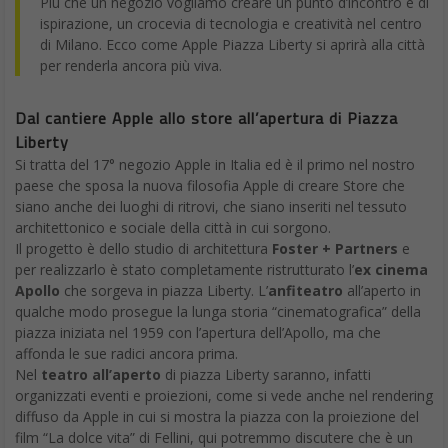
Più che un negozio vogliamo creare un punto d’incontro e di
ispirazione, un crocevia di tecnologia e creatività nel centro
di Milano. Ecco come Apple Piazza Liberty si aprirà alla città
per renderla ancora più viva.
Dal cantiere Apple allo store all’apertura di Piazza
Liberty
Si tratta del 17° negozio Apple in Italia ed è il primo nel nostro
paese che sposa la nuova filosofia Apple di creare Store che
siano anche dei luoghi di ritrovi, che siano inseriti nel tessuto
architettonico e sociale della città in cui sorgono.
Il progetto è dello studio di architettura
Foster + Partners
e
per realizzarlo è stato completamente ristrutturato l’
ex cinema
Apollo
che sorgeva in piazza Liberty. L’
anfiteatro
all’aperto in
qualche modo prosegue la lunga storia “cinematografica” della
piazza iniziata nel 1959 con l’apertura dell’Apollo, ma che
affonda le sue radici ancora prima.
Nel
teatro all’aperto
di piazza Liberty saranno, infatti
organizzati eventi e proiezioni, come si vede anche nel rendering
diffuso da Apple in cui si mostra la piazza con la proiezione del
film “La dolce vita” di Fellini, qui potremmo discutere che è un