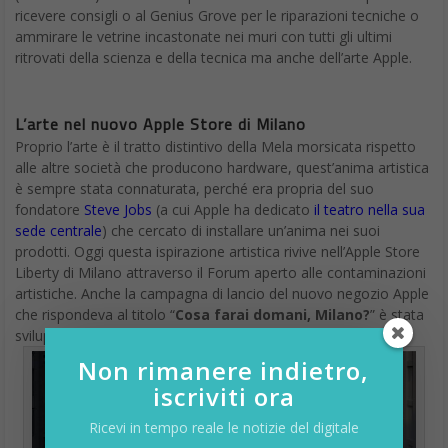
ricevere consigli o al Genius Grove per le riparazioni tecniche o
ammirare le vetrine incastonate nei muri con tutti gli ultimi
ritrovati della scienza e della tecnica ma anche dell’arte Apple.
L’arte nel nuovo Apple Store di Milano
Proprio l’arte è il tratto distintivo della Mela morsicata rispetto
alle altre società che producono hardware, quest’anima artistica
è sempre stata connaturata, perché era propria del suo
fondatore
Steve Jobs
(a cui Apple ha dedicato
il teatro nella sua
sede centrale
) che cercato di installare un’anima nei suoi
prodotti. Oggi questa ispirazione artistica rivive nell’Apple Store
Liberty di Milano attraverso il Forum aperto alle contaminazioni
artistiche. Anche la campagna di lancio del nuovo negozio Apple
che rispondeva al titolo “
Cosa farai domani, Milano?
” è stata
sviluppata con il contributo di 21 giovani artisti locali.
Non rimanere indietro,
iscriviti ora
Ricevi in tempo reale le notizie del digitale