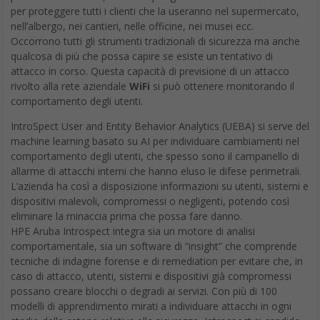
per proteggere tutti i clienti che la useranno nel supermercato,
nell’albergo, nei cantieri, nelle officine, nei musei ecc.
Occorrono tutti gli strumenti tradizionali di sicurezza ma anche
qualcosa di più che possa capire se esiste un tentativo di
attacco in corso. Questa capacità di previsione di un attacco
rivolto alla rete aziendale
WiFi
si può ottenere monitorando il
comportamento degli utenti.
IntroSpect User and Entity Behavior Analytics (UEBA) si serve del
machine learning basato su AI per individuare cambiamenti nel
comportamento degli utenti, che spesso sono il campanello di
allarme di attacchi interni che hanno eluso le difese perimetrali.
L’azienda ha così a disposizione informazioni su utenti, sistemi e
dispositivi malevoli, compromessi o negligenti, potendo così
eliminare la minaccia prima che possa fare danno.
HPE Aruba Introspect integra sia un motore di analisi
comportamentale, sia un software di “insight” che comprende
tecniche di indagine forense e di remediation per evitare che, in
caso di attacco, utenti, sistemi e dispositivi già compromessi
possano creare blocchi o degradi ai servizi. Con più di 100
modelli di apprendimento mirati a individuare attacchi in ogni