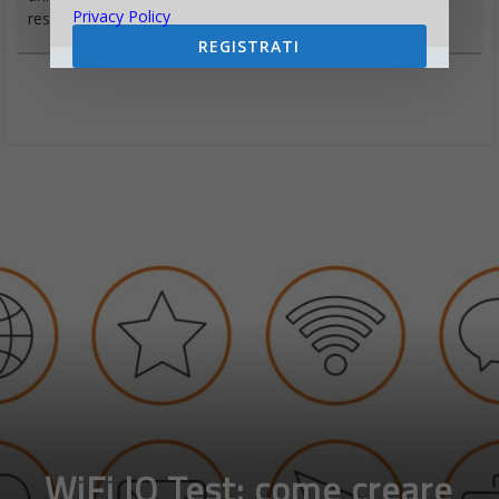
Privacy Policy
responsabile di Digitalic
REGISTRATI
WiFi IQ Test: come creare