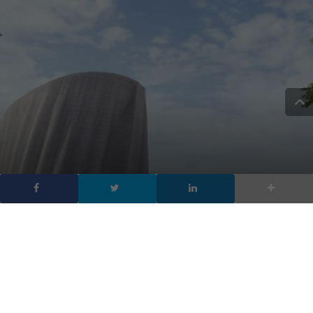
L’edificio stampato in 3d
più grande d’Europa
sorgerà in Germania