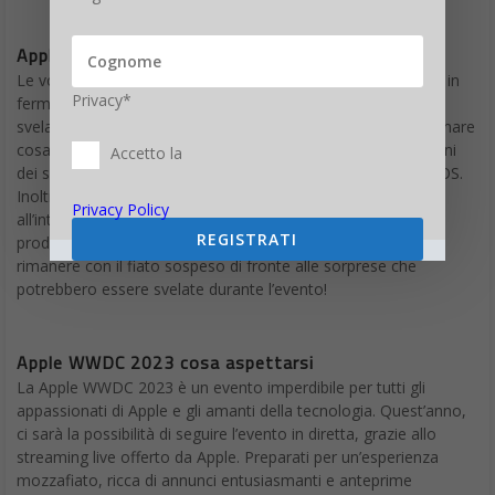
Apple WWDC 2023 Anticipazioni
Le voci e le speculazioni riguardo alla WWDC 2023 sono già in
Privacy*
fermento. Gli esperti e gli appassionati stanno cercando di
svelare i segreti nascosti dietro l’evento, lasciandoci immaginare
cosa ci aspetterà. Si dice che Apple presenterà nuove versioni
Accetto la
dei suoi sistemi operativi, inclusi iOS, macOS, watchOS e tvOS.
Inoltre, si prevede che ci saranno grandi novità riguardo
Privacy Policy
all’intelligenza artificiale, alla realtà aumentata e alle app di
REGISTRATI
produttività. Se sei un fan sfegatato di Apple, preparati a
rimanere con il fiato sospeso di fronte alle sorprese che
potrebbero essere svelate durante l’evento!
Apple WWDC 2023 cosa aspettarsi
La Apple WWDC 2023 è un evento imperdibile per tutti gli
appassionati di Apple e gli amanti della tecnologia. Quest’anno,
ci sarà la possibilità di seguire l’evento in diretta, grazie allo
streaming live offerto da Apple. Preparati per un’esperienza
mozzafiato, ricca di annunci entusiasmanti e anteprime