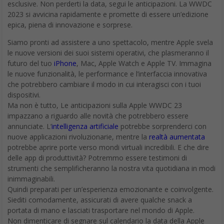
esclusive. Non perderti la data, segui le anticipazioni. La WWDC
2023 si avvicina rapidamente e promette di essere un’edizione
epica, piena di innovazione e sorprese.
Siamo pronti ad assistere a uno spettacolo, mentre Apple svela
le nuove versioni dei suoi sistemi operativi, che plasmeranno il
futuro del tuo
iPhone
, Mac, Apple Watch e Apple TV. Immagina
le nuove funzionalità, le performance e l’interfaccia innovativa
che potrebbero cambiare il modo in cui interagisci con i tuoi
dispositivi.
Ma non è tutto, Le anticipazioni sulla Apple WWDC 23
impazzano a riguardo alle novità che potrebbero essere
annunciate. L’
intelligenza artificiale
potrebbe sorprenderci con
nuove applicazioni rivoluzionarie, mentre la
realtà aumentata
potrebbe aprire porte verso mondi virtuali incredibili. E che dire
delle app di produttività? Potremmo essere testimoni di
strumenti che semplificheranno la nostra vita quotidiana in modi
inimmaginabili.
Quindi preparati per un’esperienza emozionante e coinvolgente.
Siediti comodamente, assicurati di avere qualche snack a
portata di mano e lasciati trasportare nel mondo di Apple.
Non dimenticare di segnare sul calendario la data della Apple