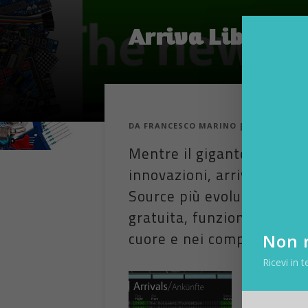
Arriva LibreOffi
DA
FRANCESCO MARINO
|
8 FEB 2013
|
H
Mentre il gigante Microsof
innovazioni, arriva sul m
Source più evoluto. Si tra
gratuita, funziona su pc, 
cuore e nei computer, deg
Non r
Ricevi in t
Mentre il gigan
sul mercato la 
LibreOffice 4.