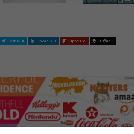
Twitter
0
LinkedIn
0
Flipboard
Buffer
0