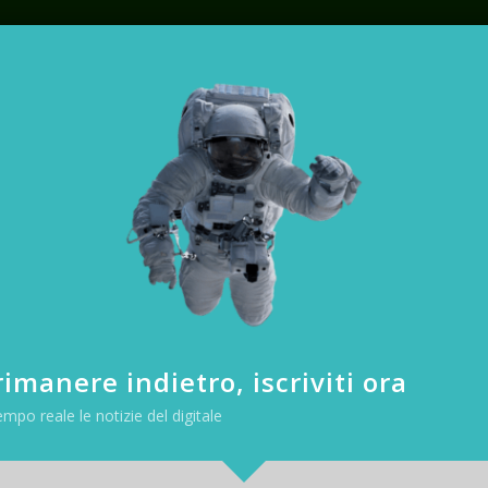
ce 4.0, è gratis
ARDWARE & SOFTWARE
|
t lancia la sua suite più famosa, con molte
ercato la nova versione dello sfidante Open
tta di LibreOffice 4.0. La suite, completamen
mac e linux e ha preso rapidamente il posto, 
li appassionati di OpenOffice […]
imanere indietro, iscriviti ora
empo reale le notizie del digitale
te Microsoft lancia la sua suite più famosa, con molte innovazioni, ar
nova versione dello sfidante Open Source più evoluto. Si tratta di
0. La suite, completamente gratuita, funziona su pc, mac e linux e ha 