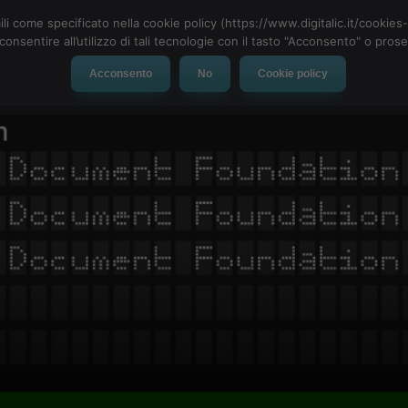
ili come specificato nella cookie policy (https://www.digitalic.it/cookie
cconsentire all’utilizzo di tali tecnologie con il tasto "Acconsento" o pro
Acconsento
No
Cookie policy
evice
Social Network
App
Automotive
Tech-News