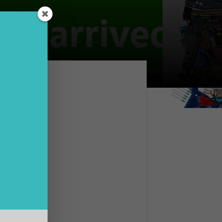
te
nel
riva
preso