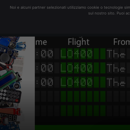
redazione@digitalic.it
Noi e alcuni partner selezionati utilizziamo cookie o tecnologie sim
sul nostro sito. Puoi a
Hardware & Software
D