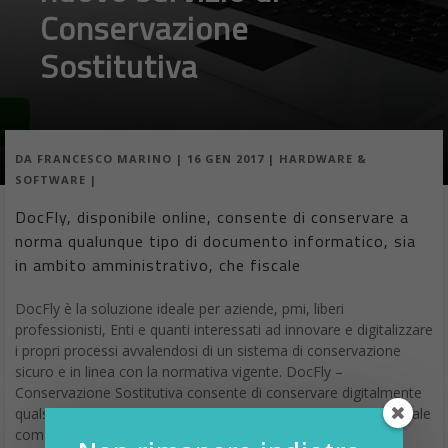
Sostitutiva
DA
FRANCESCO MARINO
|
16 GEN 2017
|
HARDWARE &
SOFTWARE
|
DocFly, disponibile online, consente di conservare a
norma qualunque tipo di documento informatico, sia
in ambito amministrativo, che fiscale
DocFly è la soluzione ideale per aziende, pmi, liberi
professionisti, Enti e quanti interessati ad innovare e digitalizzare
i propri processi avvalendosi di un sistema di conservazione
sicuro e in linea con la normativa vigente. DocFly –
Conservazione Sostitutiva consente di conservare digitalmente
qualsiasi tipo di documento informatico amministrativo o fiscale
come ad esempio fatture, libro giornale, registro giornaliero
Non rimanere indietro,
protocollo, contratti ed ulteriori documenti, garantendo la loro
iscriviti ora
validità legale nel tempo.