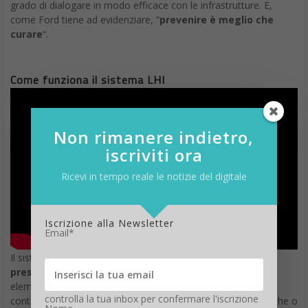
grado di dialogare in modo efficace con le infrastrutture. E,
come Ford tiene ad evidenziare, “
prevenire è meglio che
curare
“.
Come funziona il sistema LHI
Non rimanere indietro,
iscriviti ora
Ricevi in tempo reale le notizie del digitale
Iscrizione alla Newsletter
Email*
Il sistema di assistenza alla guida LHI
sfrutta i sensori
presenti sull’auto
che monitorano il funzionamento di
elementi come la frenata di emergenza, i fari fendinebbia, il
controlla la tua inbox per confermare l'iscrizione
controllo della trazione (per rilevare condizioni meteorologiche o