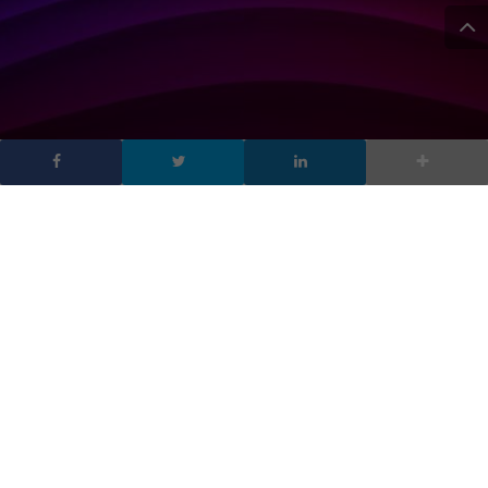
Sicurezza AI: la scelta
architetturale di Fortinet
ed Exclusive Networks
DA
FRANCESCO MARINO
|
25 MAG 2026
|
CYBER SECURITY
,
HARDWARE & SOFTWARE
|
L’intelligenza artificiale (AI) sta diventando una vera e
propria infrastruttura essenziale per le aziende, la sua
sicurezza non può più essere semplicemente estesa a