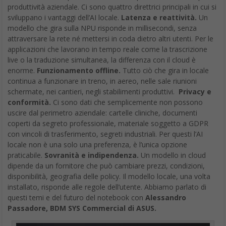
produttività aziendale. Ci sono quattro direttrici principali in cui si
sviluppano i vantaggi dell’AI locale.
Latenza e reattività.
Un
modello che gira sulla NPU risponde in millisecondi, senza
attraversare la rete né mettersi in coda dietro altri utenti. Per le
applicazioni che lavorano in tempo reale come la trascrizione
live o la traduzione simultanea, la differenza con il cloud è
enorme.
Funzionamento offline.
Tutto ciò che gira in locale
continua a funzionare in treno, in aereo, nelle sale riunioni
schermate, nei cantieri, negli stabilimenti produttivi.
Privacy e
conformità.
Ci sono dati che semplicemente non possono
uscire dal perimetro aziendale: cartelle cliniche, documenti
coperti da segreto professionale, materiale soggetto a GDPR
con vincoli di trasferimento, segreti industriali. Per questi l’AI
locale non è una solo una preferenza, è l’unica opzione
praticabile.
Sovranità e indipendenza.
Un modello in cloud
dipende da un fornitore che può cambiare prezzi, condizioni,
disponibilità, geografia delle policy. Il modello locale, una volta
installato, risponde alle regole dell’utente. Abbiamo parlato di
questi temi e del futuro del notebook con
Alessandro
Passadore, BDM SYS Commercial di ASUS.