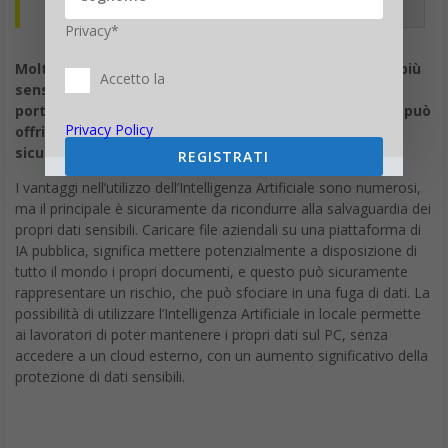
autonomia.
Privacy*
Molte imprese stanno cercando di capire dove abbia più
Accetto la
senso usare l’AI nel cloud e dove invece convenga
portarla direttamente sul dispositivo. Quali vantaggi può
Privacy Policy
offrire l’AI locale in termini di reattività, privacy,
sicurezza e controllo dei dati?
REGISTRATI
I vantaggi nell’utilizzo dell’Intelligenza Artificiale sono numerosi,
ma il principale è sicuramente da ricondurre alla salvaguardia dei
propri dati sensibili. Caricare file aziendali su una piattaforma di
IA pubblica, significa mettere potenzialmente a disposizione di
tutto il mondo i propri documenti, e questo può sicuramente
rappresentare un rischio, che può sfociare in una fuga di dati. La
possibilità di utilizzare l’Intelligenza Artificiale in locale permette
ai lavoratori di poter mantenere i propri dati sul PC, senza
accedere a un cloud esterno, con un aumento significativo della
protezione di dati sensibili.