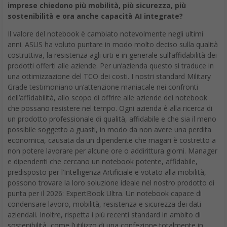
imprese chiedono più mobilità, più sicurezza, più
sostenibilità e ora anche capacità AI integrate?
Il valore del notebook è cambiato notevolmente negli ultimi
anni. ASUS ha voluto puntare in modo molto deciso sulla qualità
costruttiva, la resistenza agli urti e in generale sull’affidabilità dei
prodotti offerti alle aziende. Per un’azienda questo si traduce in
una ottimizzazione del TCO dei costi. I nostri standard Military
Grade testimoniano un’attenzione maniacale nei confronti
dell’affidabilità, allo scopo di offrire alle aziende dei notebook
che possano resistere nel tempo. Ogni azienda è alla ricerca di
un prodotto professionale di qualità, affidabile e che sia il meno
possibile soggetto a guasti, in modo da non avere una perdita
economica, causata da un dipendente che magari è costretto a
non potere lavorare per alcune ore o addirittura giorni. Manager
e dipendenti che cercano un notebook potente, affidabile,
predisposto per l’Intelligenza Artificiale e votato alla mobilità,
possono trovare la loro soluzione ideale nel nostro prodotto di
punta per il 2026: ExpertBook Ultra. Un notebook capace di
condensare lavoro, mobilità, resistenza e sicurezza dei dati
aziendali. Inoltre, rispetta i più recenti standard in ambito di
sostenibilità, come l’utilizzo di una confezione totalmente in