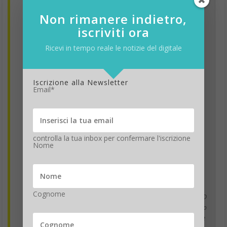
Non rimanere indietro,
iscriviti ora
Ricevi in tempo reale le notizie del digitale
Iscrizione alla Newsletter
Email*
controlla la tua inbox per confermare l'iscrizione
Nome
ASUS ExpertBook Ultra porta il laptop business sotto la soglia
Cognome
psicologica del chilo: 0,99 kg, scocca Nano Ceramic, display OLED
tandem 3K e AI locale con NPU da 50 TOPS. Un portatile pensato
per chi lavora ovunque, senza rinunciare a potenza, sicurezza e