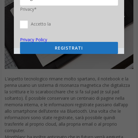
Privacy*
Accetto la
Privacy Policy
REGISTRATI
L’aspetto tecnologico rimane molto spartano, il notebook e la
penna usano un sistema di risonanza magnetica che digitalizza
la scrittura e lo scarabocchiare che si fa sul pad (e sul pad
soltanto). È possibile conservare un centinaio di pagine nella
memoria interna, e le informazioni registrate passano dall’app
allo smartphone dell’utente via Bluetooth. Una volta che le
informazioni sono state registrate, sarà possibile quindi
trasferirle al proprio cloud, alla propria email o al proprio
computer.
Montblanc ha inoltre anticipato che in futuro verrà aggiunta