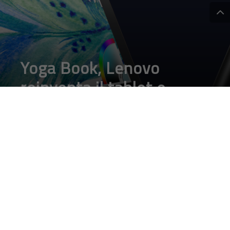
Yoga Book, Lenovo
reinventa il tablet e
torna alle orgini del
Microsoft Courier
DA
FRANCESCO MARINO
|
1 SET 2016
|
HARDWARE & SOFTWARE
|
Lenovo presenta a Ifa 2016 Yoga Book, un tablet
ibrido che ricorda Microsoft Courier, non ha la tastiera
tradizionale, può diventare notebook