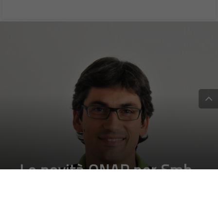
Le novità QNAP per Smb
ed Enterprise arrivano in
Italia