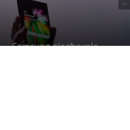
Samsung pieghevole
ufficiale, ecco le prime
immagini
DA
FRANCESCO MARINO
|
8 NOV 2018
|
HARDWARE &
SOFTWARE
,
MOBILE
|
Presentato ufficialmente smartphone Samsung
pieghevole dotato di Infinity Flex Display. Dopo molte
vici le prime immagini vere, è una piccola rivoluzione