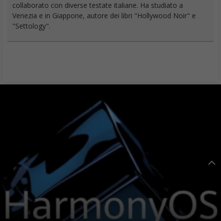
collaborato con diverse testate italiane. Ha studiato a
Venezia e in Giappone, autore dei libri "Hollywood Noir" e
"Settology".