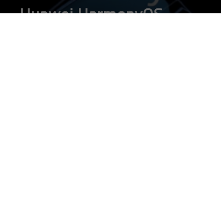
Huawei HarmonyOS,
come funziona
l’alternativa ad Android
DA
FRANCESCO MARINO
|
12 AGO 2019
|
HARDWARE &
SOFTWARE
,
MOBILE
|
Huawei HarmonyOS è il sistema operativo alternativo
ad Android annunciato dal produttore di smartphone
che potrebbe perdere il sistema operativo Google
Huawei HarmonyOS
, è il nuovo sistema operativo presentato
da Huawei, l’alternativa di lungo termine per Android, dopo che
Google ha “scaricato” Huawei
impedendo l’aggiornamento di
Android sui telefonini Huawei in applicazioni ad indicazioni
governative.
>