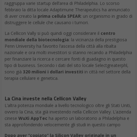
raggruppa varie startup dell’area di Philadelphia. Lo scorso
febbraio la ditta locale Adaptimune Therapeutics ha annunciato
di aver creato la
prima cellula SPEAR
: un organismo in grado di
distruggere le cellule che causano i tumori.
La Cellicon Vally si può quindi oggi considerare il
centro
mondiale della biotecnologia
: la vicinanza della prestigiosa
Penn University ha favorito l’ascesa della città alla ribalta
nazionale e ora molti investitori si stanno recando a Philadelphia
per finanziare la ricerca e cercare fonti di guadagno in questo
tipo di business. Secondo i dati del sito locale Selectgreaterphl,
sono già
320 milioni i dollari investiti
in città nel settore della
terapia cellulare e genetica.
La Cina investe nella Cellicon Valley
L’altra potenza mondiale a livello tecnologico oltre gli Stati Uniti,
ovvero la Cina, sta già investendo nella Cellicon Valley. L’azienda
cinese
WuXi AppTec
ha aperto un laboratorio a Philadelphia e
sta approfondendo velocemente gli studi in questo campo
Dopo aver “copiato” la Silicon Valley originale in un