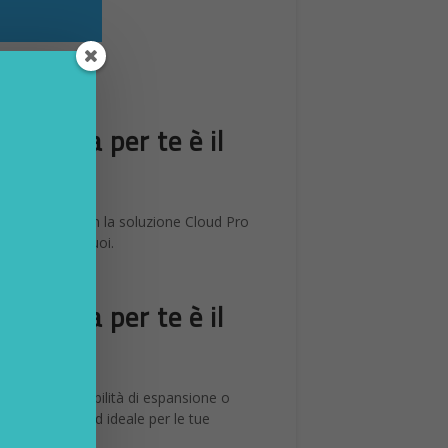
azione e frenata
o apparentemente
aceX afferma che
 test di velocità e