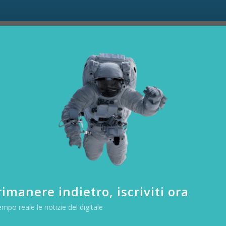
a i test Hyperloop: acceler
à
|
HARDWARE & SOFTWARE
|
ano i test dell’ Hyperloop. Un altro annunci
iardario della Elon Musk, il CEO di Tesla e Sp
rto per hyperloop sarà presto sottoposto a un