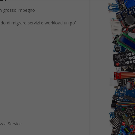
 che fa per te è il
he utilizzi. Con la soluzione Cloud Pro
anto e quando vuoi.
 che fa per te è il