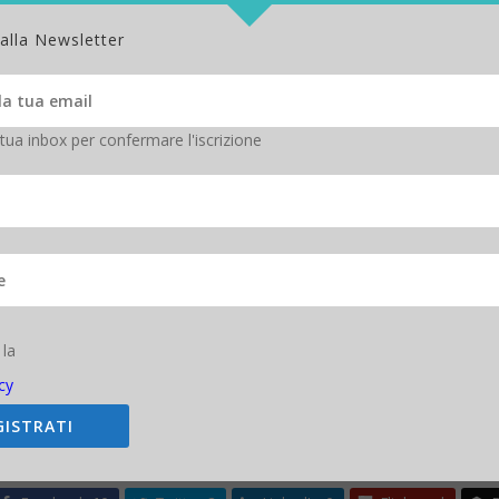
bile arriva dal miliardario della tech Elon Musk. Il CEO di
Tesla
e
Spa
sottoposto a un test
, con l’obiettivo di raggiungere metà della velo
aver ricevuto “l’approvazione governativa” per l’innovativo sistema d
nologia.
op per accelerazione e frenata ad alta
 scorso, Musk ha diffuso l’ultimo aggiornamento sui progressi nel suo t
 tra città diverse a una velocità fino a 700 miglia all’ora ovve
a la metà della velocità del suono, ovvero circa
381 miglia all’ora 