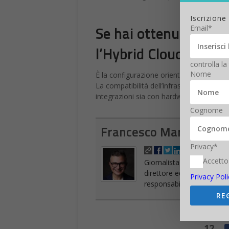
frenata
Un altro annuncio apparentemente incredi
trasporto per
hyperloop sarà presto 
un miglio. Mentre Elon Musk conferma di 
essere le prime a implementare tale tec
Pronti i test Hyperlo
In un tweet della tarda serata di sabato
grado di lanciare pod con viaggiatori
Il test proverà a far sì che il
pod
raggiung
chilometri circa, ha twittato.