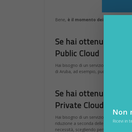
Elon Musk inizi
ad alta velocit
DA
FRANCESCO MARINO
|
10 APR 2018
Elon Musk annuncia: inizi
incredibile arriva dal mil
l‘aggiornato pod di traspo