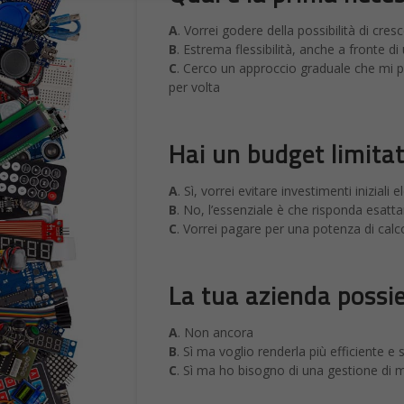
Bene,
è il momento dei risultati:
Se hai ottenuto una m
Public Cloud
Hai bisogno di un servizio semplice ed e
di Aruba, ad esempio, puoi creare e attiv
Se hai ottenuto una m