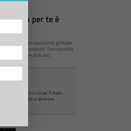
ceX
afferma che l‘aggiornato pod di
cità del suono e poi frenare in meno di
i viaggio, le aziende gareggiano per
 velocità
entativo di costruire
un tunnel in
ro 1.126,54 km/h
(613 km/h),
e poi freni entro 1,2