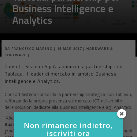
Business Intelligence e
Analytics
DA
FRANCESCO MARINO
|
15 MAR 2017
|
HARDWARE &
SOFTWARE
|
Consoft Sistemi S.p.A. annuncia la partnership con
Tableau, il leader di mercato in ambito Business
Intelligence e Analytics.
Consoft Sistemi consolida la partnership strategica con Tableau,
rafforzando la propria presenza sul mercato ICT nell’ambito
delle soluzioni dedicate alla Business Intelligence e agli Analytics.
“Abbiamo scelto Tableau
– spiega
Daniele F. Tomatis,
Non rimanere indietro,
Business Unit Manager di Consoft Sistemi
–
perché è in
grado, con la propria suite di prodotti, di supportare le più grandi
iscriviti ora