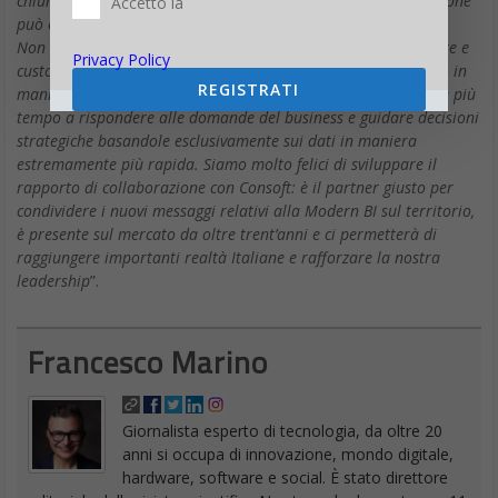
chiunque in maniera autonoma all’interno di una organizzazione
Accetto la
può connettersi, visualizzare e condividere insights.
Non è più necessario spendere giorni, settimane, nel preparare e
Privacy Policy
customizzare grafici o report, il carico di lavoro è ridistribuito in
REGISTRATI
maniera più efficiente. Tableau offre l’opportunità di dedicare più
tempo a rispondere alle domande del business e guidare decisioni
strategiche basandole esclusivamente sui dati in maniera
estremamente più rapida. Siamo molto felici di sviluppare il
rapporto di collaborazione con Consoft: è il partner giusto per
condividere i nuovi messaggi relativi alla Modern BI sul territorio,
è presente sul mercato da oltre trent’anni e ci permetterà di
raggiungere importanti realtà Italiane e rafforzare la nostra
leadership
”.
Francesco Marino
Giornalista esperto di tecnologia, da oltre 20
anni si occupa di innovazione, mondo digitale,
hardware, software e social. È stato direttore