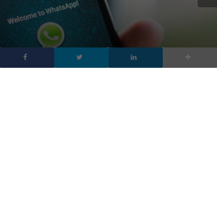
Dispositivi non più
supportati da WhatsApp,
la lista di chi sparirà
DA
FRANCESCO MARINO
|
22 NOV 2019
|
APP
,
HARDWARE &
SOFTWARE
|
Ore contate su alcuni terminali con sistemi operativi
obsolete
Molti dispositivi non più supportati da WhatsApp riguarderanno
Windows 10 Mobile
che si sta preparando a ricevere l’ultimo