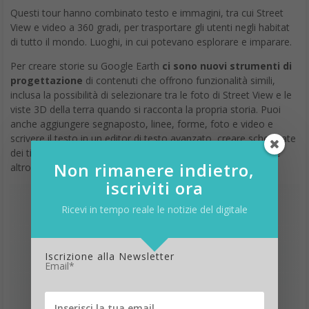
Questi tour hanno combinato testo e immagini, tra cui Street
View e video a 360 gradi, per trasportare gli utenti negli habitat
di tutto il mondo. Luoghi, in cui potevano esplorare e imparare.
Per creare storie su Google Earth
ci sono nuovi strumenti di
progettazione
di contenuti che offrono funzionalità simili,
inclusa la possibilità di selezionare tra le foto di Street View e le
viste 3D della terra quando si racconta la propria storia. Puoi
anche aggiungere segnaposto, linee, forme, foto e video e
scrivere il testo in un editor di testo avanzato, creare schermate
dei titoli per diapositive per presentazioni a schermo intero e
Non rimanere indietro,
altro ancora.
iscriviti ora
Ricevi in tempo reale le notizie del digitale
Iscrizione alla Newsletter
Email*