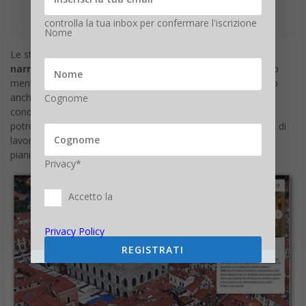
controlla la tua inbox per confermare l'iscrizione
Nome
Le storie risultanti
possono essere organizzate in
narrazioni
che trasporteranno gli utenti da un posto all’altro
mentre guardano la presentazione. Gli strumenti supportano
anche la collaborazione e le storie finali possono essere
Cognome
condivise con altri tramite l’integrazione di Google Drive. Ciò
potrebbe consentire ad un gruppo di educatori, ad esempio, di
lavorare insieme per costruire tour che completassero i loro
piani di lezione.
Privacy*
Accetto la
Privacy Policy
REGISTRATI