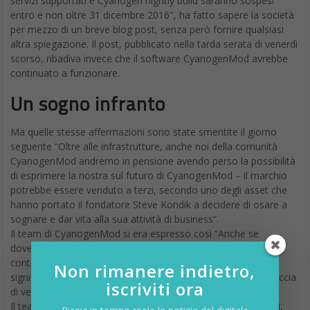
servizi supportati e Cyanogen nightly build saranno sospesi
entro e non oltre 31 dicembre 2016″, ha fatto sapere la società
per mezzo di un breve blog post, senza però fornire qualsiasi
altra spiegazione. Il post, pubblicato nella tarda serata di venerdì
scorso, ribadiva invece che il software CyanogenMod avrebbe
continuato a funzionare.
Un sogno infranto
Ma quelle stesse affermazioni sono state smentite il giorno
seguente “Oltre alle infrastrutture, anche noi della comunità
CyanogenMod andremo in pensione avendo perso la possibilità
di esprimere la nostra sul futuro di CyanogenMod – il marchio
potrebbe essere venduto a terzi, secondo uno degli asset che
hanno portato il fondatore Steve Kondik a decidere di osare a
sognare e dar vita alla sua attività di business”.
Il team di CyanogenMod si era espresso così “Anche se
dovessimo riorganizzarci e ricostruire la nostra infrastruttura,
continuando lo sviluppo di CyanogenMod (CM), ciò
Non rimanere indietro,
significherebbe continuare ad operare sempre sotto la minaccia
iscriviti ora
di vendita che incomberebbe ogni giorno”.
Il team ha inoltre assicurato alla propria community di utenti,