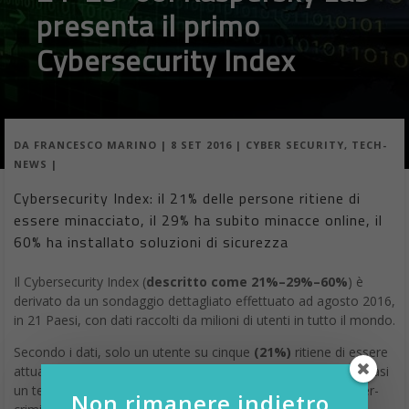
presenta il primo
Cybersecurity Index
DA
FRANCESCO MARINO
|
8 SET 2016
|
CYBER SECURITY
,
TECH-
NEWS
|
Cybersecurity Index: il 21% delle persone ritiene di
essere minacciato, il 29% ha subito minacce online, il
60% ha installato soluzioni di sicurezza
Il Cybersecurity Index (
descritto come 21%–29%–60%
) è
derivato da un sondaggio dettagliato effettuato ad agosto 2016,
in 21 Paesi, con dati raccolti da milioni di utenti in tutto il mondo.
Secondo i dati, solo un utente su cinque
(21%)
ritiene di essere
attualmente minacciato da qualcosa online. Al contempo, quasi
un terzo degli utenti
(29%)
sono stati vittime di schemi cyber-
Non rimanere indietro,