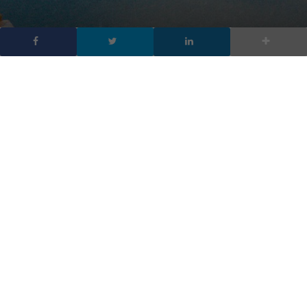
Periscope: il tennista
Andy Roddick inaugura
gli ads
DA
FRANCESCO MARINO
|
8 SET 2016
|
SOCIAL NETWORK
,
TECH-
NEWS
|
Twitter inserisce Periscope nel proprio programma
ads Amplify. Si comincia con gli US Open e il tennista
Andy Roddick, primo di molti influencer coinvolti
Twitter ha deciso di dare l’avvio ad un nuovo sistema per
rendere monetizzabili i contenuti live, aprendo anche Periscope,
l’app di live video di Twitter, al proprio programma Amplify.
Amplify è un prodotto pubblicitario Twitter che abbina ai brand