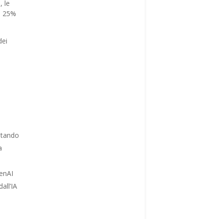
, le
el 25%
dei
o
mitando
a
GenAI
all’IA