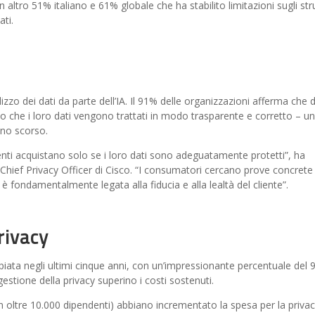
n altro 51% italiano e 61% globale che ha stabilito limitazioni sugli st
ti.
izzo dei dati da parte dell’IA. Il 91% delle organizzazioni afferma che 
fatto che i loro dati vengono trattati in modo trasparente e corretto – un
nno scorso.
lienti acquistano solo se i loro dati sono adeguatamente protetti”, ha
Chief Privacy Officer di Cisco. “I consumatori cercano prove concrete
y è fondamentalmente legata alla fiducia e alla lealtà del cliente”.
rivacy
piata negli ultimi cinque anni, con un’impressionante percentuale del
a gestione della privacy superino i costi sostenuti.
 oltre 10.000 dipendenti) abbiano incrementato la spesa per la priva