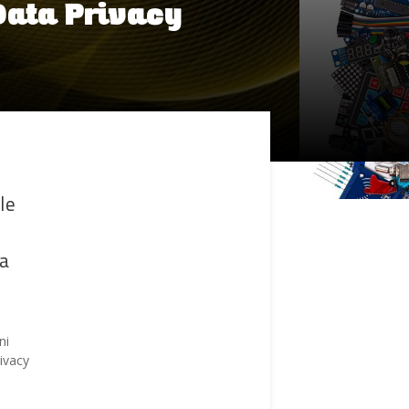
 Data Privacy
le
za
ni
rivacy