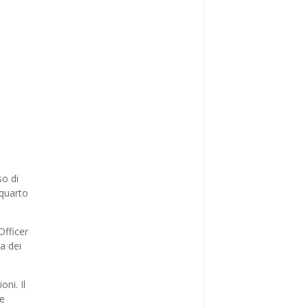
so di
 quarto
Officer
za dei
ni. Il
re