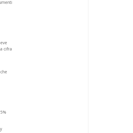
rumenti
deve
a cifra
 che
 95%
cy