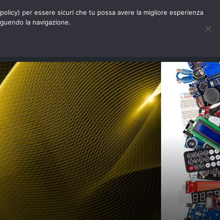
Chi siamo
Contatti
Pubblicità
s-policy) per essere sicuri che tu possa avere la migliore esperienza
seguendo la navigazione.
Eventi Digitalic
Cerca