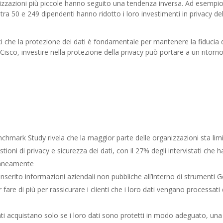
anizzazioni più piccole hanno seguito una tendenza inversa. Ad esempio
ra 50 e 249 dipendenti hanno ridotto i loro investimenti in privacy d
ci che la protezione dei dati è fondamentale per mantenere la fiducia 
 Cisco, investire nella protezione della privacy può portare a un ritorn
chmark Study rivela che la maggior parte delle organizzazioni sta li
stioni di privacy e sicurezza dei dati, con il 27% degli intervistati che h
oraneamente
inserito informazioni aziendali non pubbliche all’interno di strumenti 
fare di più per rassicurare i clienti che i loro dati vengano processati d
enti acquistano solo se i loro dati sono protetti in modo adeguato, una