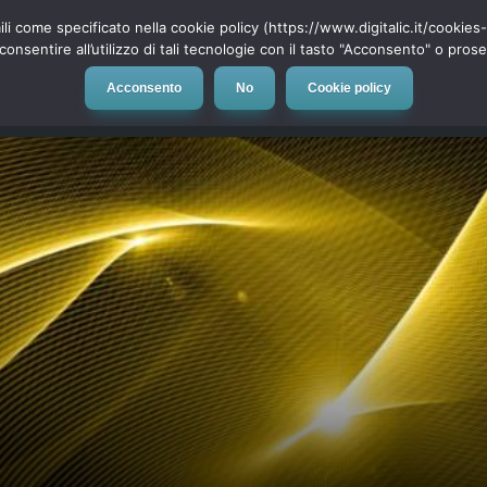
ili come specificato nella cookie policy (https://www.digitalic.it/cookie
cconsentire all’utilizzo di tali tecnologie con il tasto "Acconsento" o pro
Acconsento
No
Cookie policy
evice
Social Network
App
Automotive
Tech-News