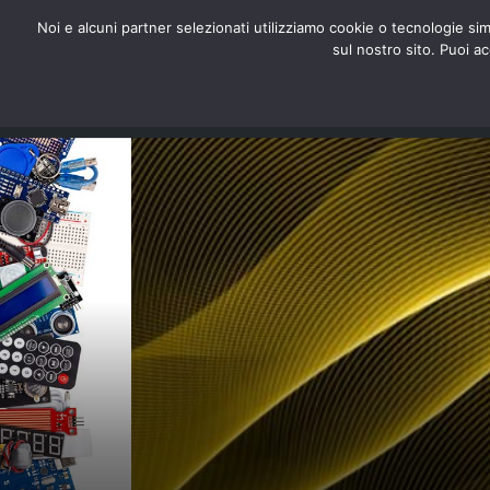
redazione@digitalic.it
Noi e alcuni partner selezionati utilizziamo cookie o tecnologie sim
sul nostro sito. Puoi a
Hardware & Software
D