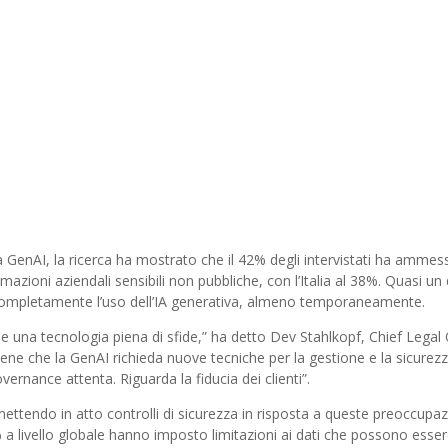
la GenAI, la ricerca ha mostrato che il 42% degli intervistati ha ammes
mazioni aziendali sensibili non pubbliche, con l’Italia al 38%. Quasi un
o completamente l’uso dell’IA generativa, almeno temporaneamente.
una tecnologia piena di sfide,” ha detto Dev Stahlkopf, Chief Legal 
ritiene che la GenAI richieda nuove tecniche per la gestione e la sicurez
governance attenta. Riguarda la fiducia dei clienti”.
ttendo in atto controlli di sicurezza in risposta a queste preoccupazio
% a livello globale hanno imposto limitazioni ai dati che possono esse