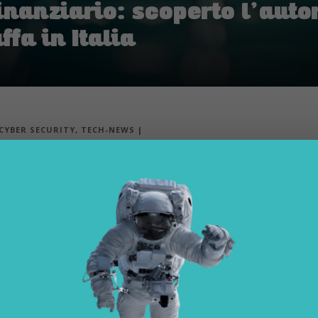
inanziario: scoperto l’auto
fa in Italia
CYBER SECURITY
,
TECH-NEWS
|
ia e in Europa sono state documentate frodi a
iute integralmente su piattaforme informati
virtuali
-finanziario mai compiuto in Italia
, nonché uno dei più massicci 
le cryptovalute, è un
fiorentino di 34 anni
. La polizia postale ha
un “buco” di 120 milioni di euro sulla piattaforma informatica hackerat
230 mila risparmiatori
. L’uomo è accusato di frode informatica, au