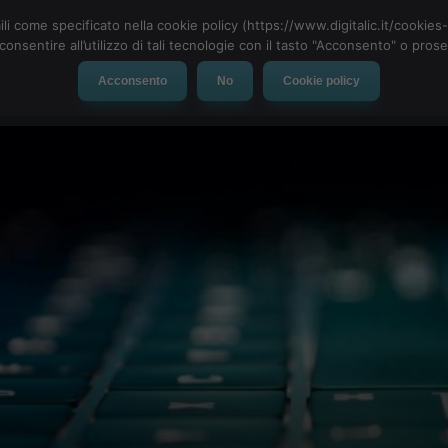
ili come specificato nella cookie policy (https://www.digitalic.it/cookie
cconsentire all’utilizzo di tali tecnologie con il tasto "Acconsento" o pro
Acconsento
No
Cookie policy
evice
Social Network
App
Automotive
Tech-News