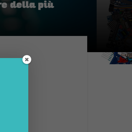
re della più
che
mai
a
to-