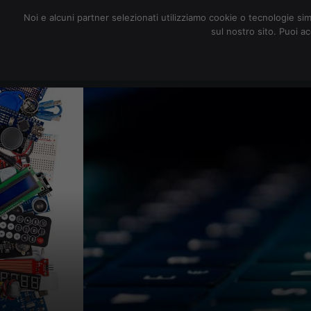
redazione@digitalic.it
Noi e alcuni partner selezionati utilizziamo cookie o tecnologie sim
sul nostro sito. Puoi a
Hardware & Software
D