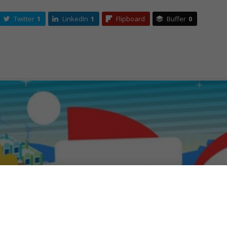
Twitter
1
LinkedIn
1
Flipboard
Buffer
0