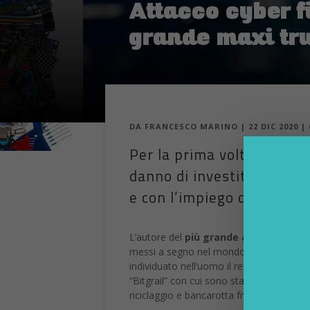
Attacco cyber f
grande maxi truf
DA
FRANCESCO MARINO
|
22 DIC 2020
|
Per la prima volta in Ital
danno di investitori comp
e con l’impiego di monete 
L’autore del
più grande attacco cyber
messi a segno nel mondo nel settore del
individuato nell’uomo il responsabile di 
“Bitgrail” con cui sono stati truffati oltre
riciclaggio e bancarotta fraudolenta.