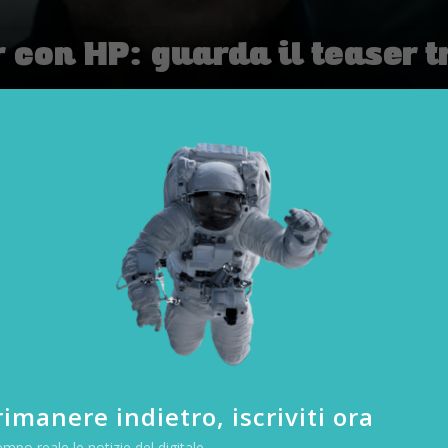
 con HP: guarda il teaser t
CYBER SECURITY
,
TECH-NEWS
|
imanere indietro, iscriviti ora
empo reale le notizie del digitale