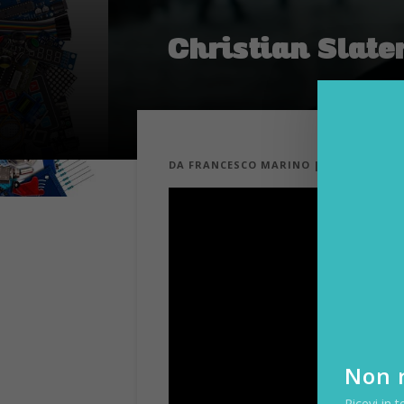
Christian Slater
DA
FRANCESCO MARINO
|
10 FEB 2017
|
Non r
Ricevi in t