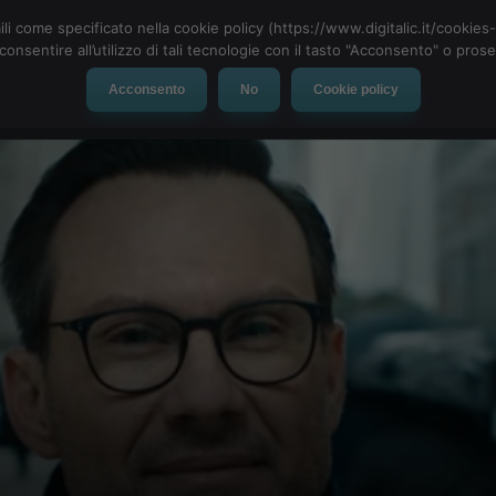
ili come specificato nella cookie policy (https://www.digitalic.it/cookie
cconsentire all’utilizzo di tali tecnologie con il tasto "Acconsento" o pro
Acconsento
No
Cookie policy
evice
Social Network
App
Automotive
Tech-News