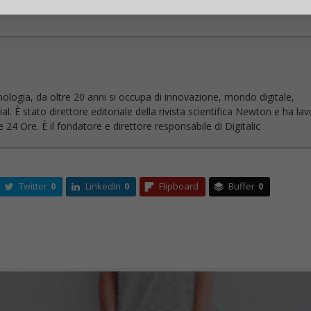
si rendono conto del pericolo solo quando ormai è troppo tardi…
nologia, da oltre 20 anni si occupa di innovazione, mondo digitale,
l. È stato direttore editoriale della rivista scientifica Newton e ha la
 24 Ore. È il fondatore e direttore responsabile di Digitalic
Twitter
0
LinkedIn
0
Flipboard
Buffer
0