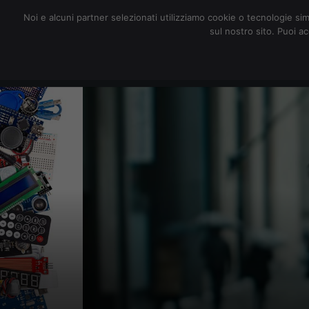
redazione@digitalic.it
Noi e alcuni partner selezionati utilizziamo cookie o tecnologie sim
sul nostro sito. Puoi a
Hardware & Software
D