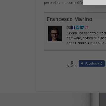
pecore) sanno come difendersi, a volte 
Francesco Marino
Giornalista esperto di tec
hardware, software e socia
per 11 anni al Gruppo Sole
0
Facebook
0
SHARES