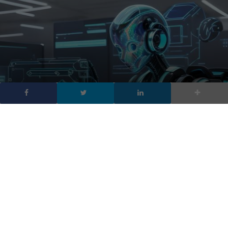
Kaspersky rivela: le
aziende italiane non sono
pronte per ChatGPT
DA
FRANCESCO MARINO
|
25 LUG 2023
|
CYBER SECURITY
|
Le aziende Italiane non sono pronte per ChatGPT:
presa di coscienza tardiva e linee guida imprecise