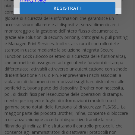
piano di sicurezza è possibile mitigare i rischi senza
REGISTRATI
compromettere la produttività.
Brother
adotta una strategia
globale di sicurezza delle informazioni che garantisce un
accesso sicuro alla rete e ai dispositivi, senza dimenticare il
monitoraggio e la gestione dell’intero flusso documentale,
grazie alle soluzioni di security printing, crittografia, pull printing
e Managed Print Services. Inoltre, assicura il controllo delle
stampe in uscita mediante la soluzione integrata Secure
Function Lock (Blocco selettivo di sicurezza delle funzionalità),
che permette di assegnare ad ogni utente funzioni di stampa
differenziate, attivabili attraverso un’autenticazione con schede
di identificazione NFC o Pin. Per prevenire i rischi associati a
violazioni di documenti memorizzati sugli hard disk interni alle
periferiche, buona parte dei dispositivi Brother non necessita,
poi, di dischi fissi per l’esecuzione delle operazioni di stampa,
mentre per impedire fughe di informazioni i modelli top di
gamma sono dotati delle funzionalità di sicurezza TLS/SSL. La
maggior parte dei prodotti Brother, infine, consente di bloccare
a distanza chiunque acceda al dispositivo tramite la rete,
filtrando gli indirizzi IP e sfruttando il controllo protocolli, che
consente agli amministratori di disattivare i protocolli non