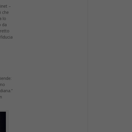
inet –
i che
a lo
o da
iretto
fiducia
ziende:
amo
diana.”
un