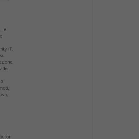
 – è
ve
ity IT.
 su
azione.
vider
50
moti,
tiva,
ibutori