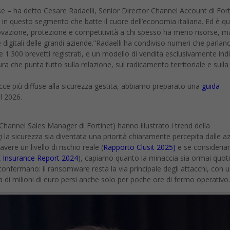
se – ha detto Cesare Radaelli, Senior Director Channel Account di Fort
o in questo segmento che batte il cuore dell’economia italiana. Ed è qu
nnovazione, protezione e competitività a chi spesso ha meno risorse, m
e digitali delle grandi aziende.”Radaelli ha condiviso numeri che parlan
re 1.300 brevetti registrati, e un modello di vendita esclusivamente ind
ra che punta tutto sulla relazione, sul radicamento territoriale e sulla 
acce più diffuse alla sicurezza gestita, abbiamo preparato una
guida
l 2026.
Channel Sales Manager di Fortinet) hanno illustrato i trend della
 la sicurezza sia diventata una priorità chiaramente percepita dalle a
avere un livello di rischio reale (
Rapporto Clusit 2025)
e se consideri
 Insurance Report 2024
), capiamo quanto la minaccia sia ormai quoti
confermano: il ransomware resta la via principale degli attacchi, con 
di milioni di euro persi anche solo per poche ore di fermo operativo.