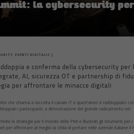
mmit: la cybersecurity per
CURITY
,
EVENTI DIGITALIC
|
ddoppia e conferma della cybersecurity per 
tegrate, AI, sicurezza OT e partnership di fidu
egia per affrontare le minacce digitali
to che chiama a raccolta il canale IT e quest’anno è raddoppiato co
oppiati i partecipanti, a dimostrazione del grande radicamento nel
ite le strategie per il mondo delle PMI e illustrati gli strumenti per i
et per affrontare al meglio la sfida di portare nelle aziende italiane il