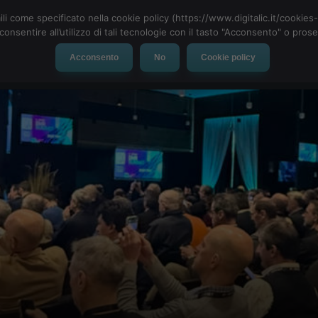
ili come specificato nella cookie policy (https://www.digitalic.it/cookie
cconsentire all’utilizzo di tali tecnologie con il tasto "Acconsento" o pro
Acconsento
No
Cookie policy
evice
Social Network
App
Automotive
Tech-News