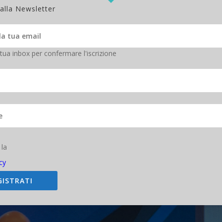
rliamo più di singoli prodotti, ma di soluzioni integrate.” Ha sottolin
 alla Newsletter
orza trainante nell’evoluzione della cybersecurity e della sua converge
 si è basata sui principi fondamentali della convergenza tra networkin
 puntuali in una piattaforma integrata.. Il punto chiave? “Essere credib
utto stare sul campo con i partner. È questa la nostra forza.”
 tua inbox per confermare l'iscrizione
ce del 15% l’anno
e l’IT tradizionale dell’1,5% (
Osservatori del Politecni
ere per progredire, collaborare per crescere, integrare per competere.
icordare le opportunità concrete offerte ai partner: dai vantaggi offert
ivi personalizzati. Perché Fortinet non è solo un vendor, ma un ecos
rritorio.
o dell’intelligenza artificiale.Con la crescita e l’evoluzione delle min
i soluzioni innovative e di informazioni affidabili sulle minacce. Utiliz
ard Labs
monitora la superficie di attacco a livello mondiale e impiega
e i dati alla ricerca di nuove minacce, assicurandovi di essere preparati a
 la
zano con strumenti di intelligenza artificiale e in tempo reale i dati ra
entificare con precisione le minacce più diffuse — come i ransomware 
cy
za, oggi, la fa la velocità e la capacità di orchestrare le difese in modo
ale nell’offerta Fortinet.
GISTRATI