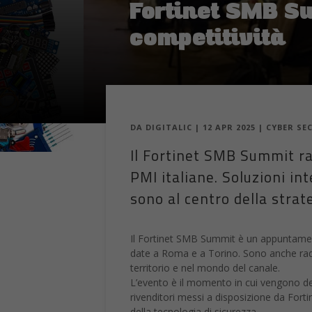
Fortinet SMB Su
competitività
DA
DIGITALIC
|
12 APR 2025
|
CYBER SE
Il Fortinet SMB Summit ra
PMI italiane. Soluzioni in
sono al centro della strat
Il Fortinet SMB Summit è un appuntamen
date a Roma e a Torino. Sono anche radd
territorio e nel mondo del canale.
L’evento è il momento in cui vengono defin
rivenditori messi a disposizione da Fortin
della tecnologia di sicurezza.