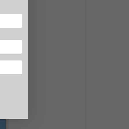
eato
nza
g e
ili,
co di
i dal
istema
acce
zando
 ciò che
ccolti
— e di