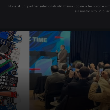
redazione@digitalic.it
Noi e alcuni partner selezionati utilizziamo cookie o tecnologie sim
sul nostro sito. Puoi a
Hardware & Software
D