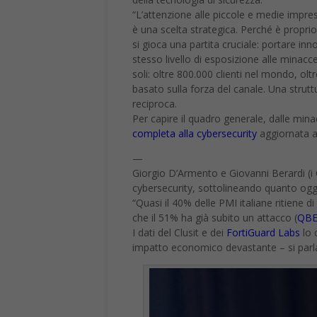
“L’attenzione alle piccole e medie impre
è una scelta strategica. Perché è propri
si gioca una partita cruciale: portare i
stesso livello di esposizione alle minacc
soli: oltre 800.000 clienti nel mondo, olt
basato sulla forza del canale. Una struttu
reciproca.
Per capire il quadro generale, dalle min
completa alla cybersecurity
aggiornata a
—
Giorgio D’Armento e Giovanni Berardi (i 
cybersecurity, sottolineando quanto oggi
“Quasi il 40% delle PMI italiane ritiene di 
che il 51% ha già subito un attacco (
QBE
I dati del Clusit e dei
FortiGuard Labs
lo 
impatto economico devastante – si parla 