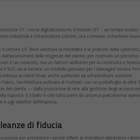
 sicurezza OT: con la digitalizzazione, il mondo OT – un tempo isolato
temi industriali e infrastrutture critiche, ora connessi, richiedono nuo
 il settore OT deve adottare la mentalità e le pratiche della cybersecur
dall’assessment delle esigenze del cliente, per costruire un percorso
non è un ostacolo, ma un fattore abilitante per la continuità e l’innov
me il SOC-as-a-Service: un modello pensato per i Managed Service Pro
ontinua ai clienti finali, anche partendo da infrastrutture esistenti.
y Fabric, l’architettura unificata di Fortinet: con un portafoglio di oltre 
nze del cliente — dalla protezione di rete alla gestione degli accessi re
la risposta. E il bello è che tutto parte da un’unica piattaforma opera
 e agli obiettivi dell’impresa.
lleanze di fiducia
asione per presentare i servizi offerti ai rivenditori attraverso i distr