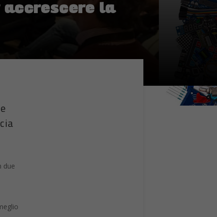
 accrescere la
le
cia
n due
 meglio