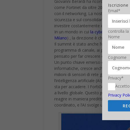
Giovanni Berardi ha ricordato che “non pa
Iscrizione
come Fortinet da oltre 20 anni sia una f
Email*
con il networking. La nostra innovazione
sicurezza e sul consolidamento di prodotti
investire costantemente in R&D e sopratt
controlla la
In un mondo in cui
la cybersecurity cres
Nome
Milano
) , la direzione è chiara: protegg
Il summit è stato anche l’occasione per r
programma di canale, ai percorsi format
pensato per far crescere chi lavora sul te
Cognome
Un punto chiave emerso con forza è il ruol
informatiche, cresce anche la necessità d
milioni di sensori di rete globali,
FortiGu
Privacy*
l’intelligenza artificiale (AI) per estrarr
Accetto
sta per accadere. I FortiGuard Labs analiz
a livello globale. Questo permette di id
Privacy Poli
reagire in maniera predittiva. La differen
coordinato, e l’AI svolge un ruolo essenzi
RE