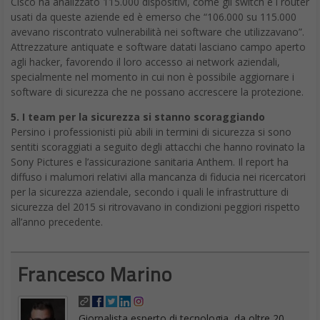
Cisco ha analizzato 115.000 dispositivi, come gli switch e i router
usati da queste aziende ed è emerso che “106.000 su 115.000
avevano riscontrato vulnerabilità nei software che utilizzavano”.
Attrezzature antiquate e software datati lasciano campo aperto
agli hacker, favorendo il loro accesso ai network aziendali,
specialmente nel momento in cui non è possibile aggiornare i
software di sicurezza che ne possano accrescere la protezione.
5. I team per la sicurezza si stanno scoraggiando
Persino i professionisti più abili in termini di sicurezza si sono
sentiti scoraggiati a seguito degli attacchi che hanno rovinato la
Sony Pictures e l’assicurazione sanitaria Anthem. Il report ha
diffuso i malumori relativi alla mancanza di fiducia nei ricercatori
per la sicurezza aziendale, secondo i quali le infrastrutture di
sicurezza del 2015 si ritrovavano in condizioni peggiori rispetto
all’anno precedente.
Francesco Marino
Giornalista esperto di tecnologia, da oltre 20