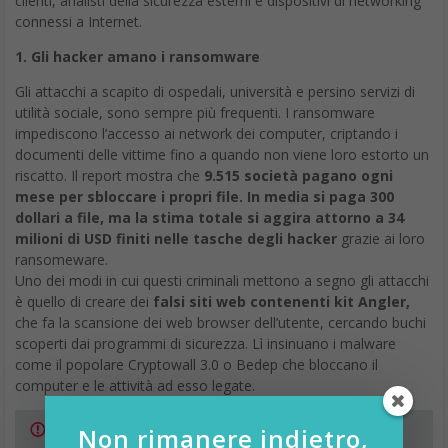
clienti, analisti della sicurezza esterni e dispositivi di networking
connessi a Internet.
1. Gli hacker amano i ransomware
Gli attacchi a scapito di ospedali, università e persino servizi di
utilità sociale, sono sempre più frequenti. I ransomware
impediscono l’accesso ai network dei computer, criptando i
documenti delle vittime fino a quando non viene loro estorto un
riscatto. Il report mostra che
9.515 società pagano ogni
mese per sbloccare i propri file. In media si paga 300
dollari a file, ma la stima totale si aggira attorno a 34
milioni di USD finiti nelle tasche degli hacker
grazie ai loro
ransomeware.
Uno dei modi in cui questi criminali mettono a segno gli attacchi
è quello di creare dei
falsi siti web contenenti kit Angler,
che fa la scansione dei web browser dell’utente, cercando buchi
scoperti dai programmi di sicurezza. Lì insinuano i malware
come il popolare Cryptowall 3.0 o Bedep che bloccano il
computer e le attività ad esso legate.
Non rimanere indietro,