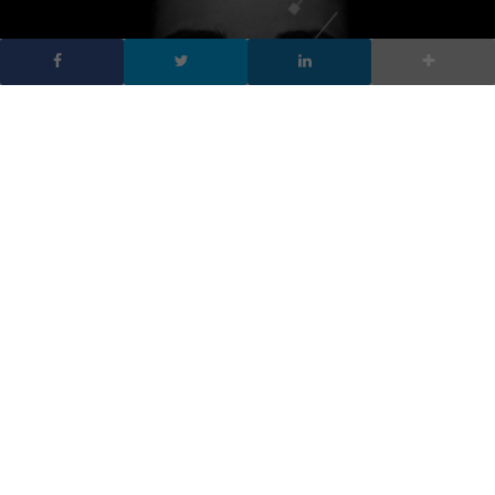
Your vital signs:
Pixartptinting accanto
agli atleti
DA
FRANCESCO MARINO
|
1 AGO 2016
|
HARDWARE &
SOFTWARE
,
TECH-NEWS
|
Your vital signs il nuovo progetto Pixartprintg, si lega
allo sport e a valori come costanza ed esperienza. La
campionessa di downhill Veronika Widmann
Your vital signs (#Yourvitalsigns) è il nuovo progetto Pixartprintg.
Si lega allo sport e a valori come costanza ed esperienza.
Pixartprinting ha scelto degli atleti, impegnati in diverse discipline
sportive. Sarà accanto a loro quando batteranno un nuovo