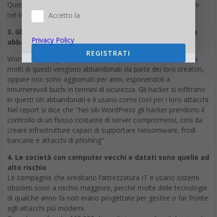
Questa svolta dovrebbe condurre ad un declino degli attacchi
nel tempo.
Accetto la
3. Gli hacker trovano terreno fertile nei siti WordPress
Privacy Policy
abbandonati
REGISTRATI
WordPress è la piattaforma che ospita milioni di siti web, ma
molti di questi vengono abbandonati da parte dei loro creatori,
oppure non sono aggiornati per anni, esponendoli a
innumerevoli buchi in termini di sicurezza. Gli hacker si infiltrano
in questi siti abbandonati e li usano come tool per i loro attacchi.
Nel report si dice che “Nei siti WordPress gli hacker prendono il
controllo di un flusso costante di server compromessi, così da
creare infrastrutture capaci di supportare ransomware, frodi
bancarie e attacchi di phishing”
4. Le società con computer vecchi e datati sono quelle ad
alto rischio
Le compagnie che ereditano l’attrezzatura IT e usano sistemi
obsoleti sono a rischio maggiore, perché molte delle tecnologie
di qualche anno fa non erano progettate per gestire o far fronte
agli attacchi più moderni.